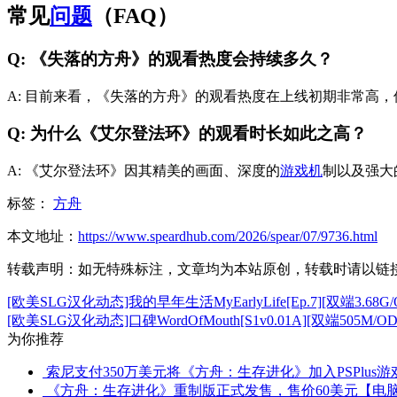
常见
问题
（FAQ）
Q: 《失落的方舟》的观看热度会持续多久？
A: 目前来看，《失落的方舟》的观看热度在上线初期非常高
Q: 为什么《艾尔登法环》的观看时长如此之高？
A: 《艾尔登法环》因其精美的画面、深度的
游戏机
制以及强大
标签：
方舟
本文地址：
https://www.speardhub.com/2026/spear/07/9736.html
转载声明：
如无特殊标注，文章均为本站原创，转载时请以链
[欧美SLG汉化动态]我的早年生活MyEarlyLife[Ep.7][双端3.68G/
[欧美SLG汉化动态]口碑WordOfMouth[S1v0.01A][双端505M/OD
为你推荐
索尼支付350万美元将《方舟：生存进化》加入PSPlus
《方舟：生存进化》重制版正式发售，售价60美元【电