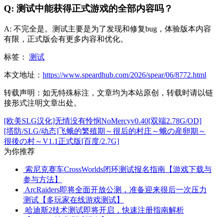
Q: 测试中能获得正式游戏的全部内容吗？
A: 不完全是。测试主要是为了发现和修复bug，体验版本内容
有限，正式版会有更多内容和优化。
标签：
测试
本文地址：
https://www.speardhub.com/2026/spear/06/8772.html
转载声明：
如无特殊标注，文章均为本站原创，转载时请以链
接形式注明文章出处。
[欧美SLG汉化]无情没有怜悯NoMercyv0.40[双端2.78G/OD]
[塔防/SLG/动态]飞蛾的繁殖期～很后的村庄～蛾の産卵期～
很後の村～V1.1正式版[百度/2.7G]
为你推荐
索尼克赛车CrossWorlds闭环测试报名指南【游戏下载与
参与方法】
ArcRaiders即将全面开放公测，准备迎来很后一次压力
测试【多玩家在线游戏测试】
哈迪斯2技术测试即将开启，快速注册指南解析