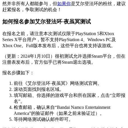
然并非所有人都能参与，但
如果你
是艾尔登法环的粉丝，建议
赶紧报名，争取测试的机会！
如何报名参加艾尔登法环·夜虽冥测试
在报名之前，请注意本次测试仅限于PlayStation 5和Xbox
Series X平台用户，暂不支持PlayStation 4、Windows PC及
Xbox One。Full版本发布后，这些平台也将支持该游戏。
（更新：2024年1月10日）很初测试允许选择Steam平台，但在
注册表发布后，官方似乎已将Steam退出选项。
报名步骤如下：
前往《艾尔登法环·夜虽冥》网络测试官网。
滚动页面找到报名区域。
填写邮箱、你选择的游戏平台和所在国家，点击“立即报
名”。
检查邮箱，确认来自“Bandai Namco Entertainment
America”的验证邮件（如果之前未验证过）。
等待网络测试确认邮件即可。