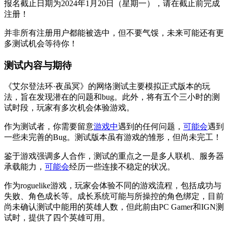
报名截止日期为2024年1月20日（星期一），请在截止前完成
注册！
并非所有注册用户都能被选中，但不要气馁，未来可能还有更
多测试机会等待你！
测试内容与期待
《艾尔登法环·夜虽冥》的网络测试主要模拟正式版本的玩
法，旨在发现潜在的问题和bug。此外，将有五个三小时的测
试时段，玩家有多次机会体验游戏。
作为测试者，你需要留意
游戏中
遇到的任何问题，
可能会
遇到
一些未完善的Bug。测试版本虽有游戏的雏形，但尚未完工！
鉴于游戏强调多人合作，测试的重点之一是多人联机、服务器
承载能力，
可能会
经历一些连接不稳定的状况。
作为roguelike游戏，玩家会体验不同的游戏流程，包括成功与
失败、角色成长等。成长系统可能与所操控的角色绑定，目前
尚未确认测试中能用的英雄人数，但此前由PC Gamer和IGN测
试时，提供了四个英雄可用。