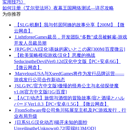
实用技巧》
如何注册《艾尔登法环》夜幕王国网络测试—详尽攻略
为你推荐
【SLG/机翻】我与邻居阿姨的故事分享【200M】【微
云网盘】
LightforgeGames裁员，开发团队“多数”成员被解雇-游戏
开发人员裁员潮
[RPG/PC/AI汉化]表妹的家いとこの家[300M/百度微云]
【欧美策略模拟游戏/汉化】恶魔的挑战
SeducingtheDevilVer0.12d汉化中文版【PC+安卓/6G】
【微云网盘】
MarvelousUSA与XseedGames将作为发行品牌运营——
游戏发行公司合作新动态
[SLG/PC/官方中文版]傲慢的怪寿公主与名侦探使魔
v1.06官方中文版[1G/百度]
【ACT/动态】旅馆与酒馆的冒险故事/宿と酒場とハル
バードVer1.0.3【PC+安卓/1.5G】【微云网盘】
FromSoftware母公司角川拓展至主机及PC游戏发行，行
业布局升级
[日系SLG汉化动态]揭开未知的面纱
UnveilingtheUnknown0.72[双端813M/OD]