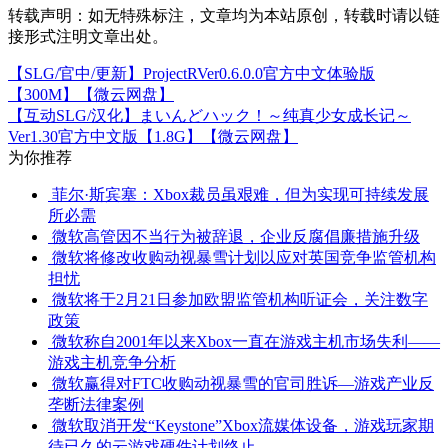
转载声明：
如无特殊标注，文章均为本站原创，转载时请以链
接形式注明文章出处。
【SLG/官中/更新】ProjectRVer0.6.0.0官方中文体验版
【300M】【微云网盘】
【互动SLG/汉化】まいんどハック！～纯真少女成长记～
Ver1.30官方中文版【1.8G】【微云网盘】
为你推荐
菲尔·斯宾塞：Xbox裁员虽艰难，但为实现可持续发展
所必需
微软高管因不当行为被辞退，企业反腐倡廉措施升级
微软将修改收购动视暴雪计划以应对英国竞争监管机构
担忧
微软将于2月21日参加欧盟监管机构听证会，关注数字
政策
微软称自2001年以来Xbox一直在游戏主机市场失利——
游戏主机竞争分析
微软赢得对FTC收购动视暴雪的官司胜诉—游戏产业反
垄断法律案例
微软取消开发“Keystone”Xbox流媒体设备，游戏玩家期
待已久的云游戏硬件计划终止