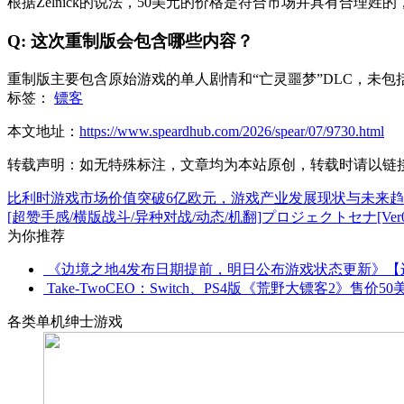
根据Zelnick的说法，50美元的价格是符合市场并具有合理
Q: 这次重制版会包含哪些内容？
重制版主要包含原始游戏的单人剧情和“亡灵噩梦”DLC，未包括多人模式
标签：
镖客
本文地址：
https://www.speardhub.com/2026/spear/07/9730.html
转载声明：
如无特殊标注，文章均为本站原创，转载时请以链
比利时游戏市场价值突破6亿欧元，游戏产业发展现状与未来
[超赞手感/横版战斗/异种对战/动态/机翻]プロジェクトセナ[Ver0.201
为你推荐
《边境之地4发布日期提前，明日公布游戏状态更新》【
Take-TwoCEO：Switch、PS4版《荒野大镖客2》售价5
各类单机绅士游戏