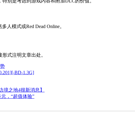
姓的，特别是考虑到游戏内容和附加DLC的价值。
或Red Dead Online。
接形式注明文章出处。
趋势
][-BD-1.3G]
边境之地4很新消息】
0美元，“超值体验”