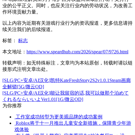
业的公平正义。同时，也应关注行业内的劳动状况，为改善工
作环境贡献力量。
以上内容为近期有关游戏行业行为的资讯报道，更多信息请持
续关注我们的后续报道。
标签：
标志
本文地址：
https://www.speardhub.com/2026/spear/07/9726.html
转载声明：
如无特殊标注，文章均为本站原创，转载时请以链
接形式注明文章出处。
[SLG/PC+安卓/AI汉化]凯特KateFreshStory2S2v1.0.1Steam画廊
全解锁[5G/微云OD]
[SLG/PC+安卓/AI汉化]能让我留宿的话,我可以做那个泊めて
くれるならいいよVer1.01[1G/微云OD]
为你推荐
工作室成功转型为更美观品牌的成功案例
Roblox将于十一月推出儿童安全新措施，保障青少年游
戏体验