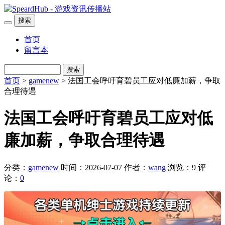
搜索
首页
留言本
搜索
首页
>
gamenew
> 法国工会呼吁育碧员工应对低廉加薪，争取
合理待遇
法国工会呼吁育碧员工应对低
廉加薪，争取合理待遇
分类：
gamenew
时间：2026-07-07
作者：
wang
浏览：9
评
论：
0