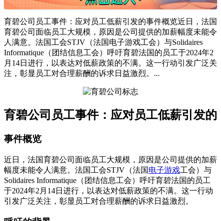
育碧公司员工事件：应对员工低薪引发的事件概览近日，法国
育碧公司面临员工大规模，原因是公司提供的加薪幅度未能令
人满意。法国工会STJV（法国电子游戏工会）与Solidaires
Informatique（团结信息工会）呼吁育碧法国的员工于2024年2
月14日进行，以表达对低薪政策的不满。这一行动引发广泛关
注，彰显员工对合理薪酬的诉求日益激烈。...
育碧公司员工事件：应对员工低薪引发的
事件概览
近日，法国育碧公司面临员工大规模，原因是公司提供的加薪
幅度未能令人满意。法国工会STJV（法国
电子游戏
工会）与
Solidaires Informatique（团结信息工会）呼吁育碧法国的员工
于2024年2月14日进行，以表达对低薪政策的不满。这一行动
引发广泛关注，彰显员工对合理薪酬的诉求日益激烈。