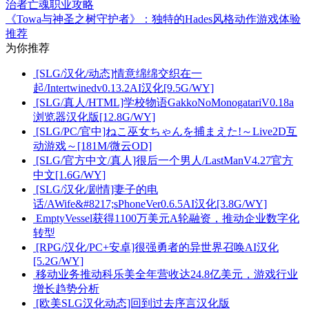
治者亡魂职业攻略
《Towa与神圣之树守护者》：独特的Hades风格动作游戏体验
推荐
为你推荐
[SLG/汉化/动态]情意绵绵交织在一
起/Intertwinedv0.13.2AI汉化[9.5G/WY]
[SLG/真人/HTML]学校物语GakkoNoMonogatariV0.18a
浏览器汉化版[12.8G/WY]
[SLG/PC/官中]ねこ巫女ちゃんを捕まえた!～Live2D互
动游戏～[181M/微云OD]
[SLG/官方中文/真人]很后一个男人/LastManV4.27官方
中文[1.6G/WY]
[SLG/汉化/剧情]妻子的电
话/AWife&#8217;sPhoneVer0.6.5AI汉化[3.8G/WY]
EmptyVessel获得1100万美元A轮融资，推动企业数字化
转型
[RPG/汉化/PC+安卓]很强勇者的异世界召唤AI汉化
[5.2G/WY]
移动业务推动科乐美全年营收达24.8亿美元，游戏行业
增长趋势分析
[欧美SLG汉化动态]回到过去序言汉化版