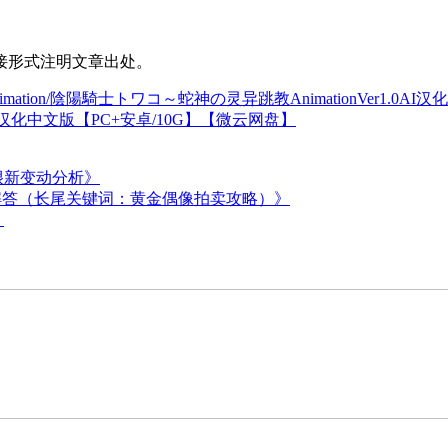
接形式注明文章出处。
ion/陰陽騎士トワコ～蛇神の灵异跳教AnimationVer1.0AI汉
结局]汉化中文版【PC+安卓/10G】【微云网盘】
很新变动分析》
解答（长尾关键词：黄金偶像拍卖攻略）》
】