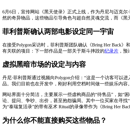
6月6日，宣传网站《黑天使录》正式上线，作为丹尼与迈克尔·菲利普
然的奇异物品，这些物品引导角色与超自然灵魂交流，而《黑天
菲利普斯确认两部电影设定同一宇宙
在接受Polygon采访时，菲利普斯团队确认《Bring Her Bac
有关联的项目：下一部作品是一部关于斯斗摔跤的
纪录片
，预
虚拟黑暗市场的设定与内容
丹尼·菲利普斯通过视频向Polygon介绍：“这是一个访客可以进
品。我们目前也在开发中，刚好利用空档时间做一些娱乐内容。
网站界面十分简洁，主要展示一些虚构商品的“待售品”，如“
论、提问、争吵、出价，甚至抱怨骗局。其中一位买家在寻找“中控
为“泰瑞复活录”的带有巫术 Ritual的录像带作为《Bring H
为什么你不能直接购买这些物品？