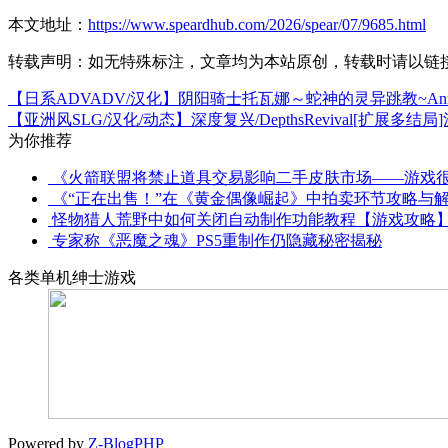
本文地址：
https://www.speardhub.com/2026/spear/07/9685.html
转载声明：
如无特殊标注，文章均为本站原创，转载时请以链
【日系ADVADV/汉化】阴阳骑士托瓦娜～蛇神的灵异跳教~Animat
【亚洲风SLG/汉化/动态】深度复兴/DepthsRevival[扩展多
为你推荐
《火箭联盟将禁止道具交易影响二手皮肤市场——游戏
《“正在出售！”在《黄金偶像崛起》中拍卖环节攻略与
怪物猎人荒野中如何关闭自动制作功能教程【游戏攻略
专家称《恶魔之魂》PS5重制作仍隐藏秘密揭秘
各类单机绅士游戏
Powered by
Z-BlogPHP