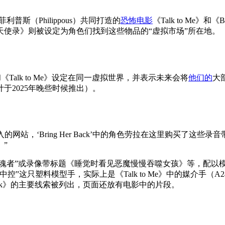
斯（Philippous）共同打造的
恐怖电影
《Talk to Me》
使录》则被设定为角色们找到这些物品的“虚拟市场”所在地。
k》和《Talk to Me》设定在同一虚拟世界，并表示未来会将
他们的
大
计于2025年晚些时候推出）。
入的网站，‘Bring Her Back’中的角色劳拉在这里购买了
”
困魂者”或录像带标题《睡觉时看见恶魔慢慢吞噬女孩》等，配以
”这只塑料模型手，实际上是《Talk to Me》中的媒介手（
er Back》的主要线索被列出，页面还放有电影中的片段。