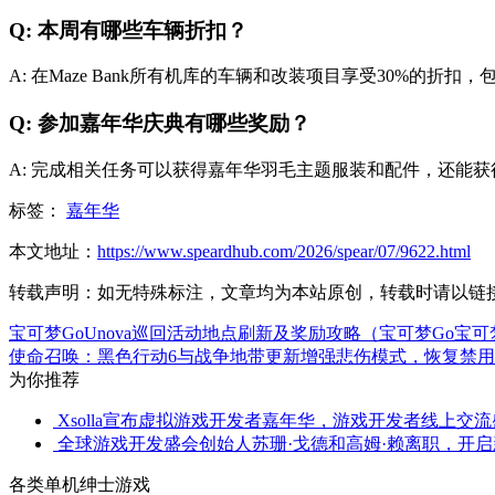
Q: 本周有哪些车辆折扣？
A: 在Maze Bank所有机库的车辆和改装项目享受30%的折
Q: 参加嘉年华庆典有哪些奖励？
A: 完成相关任务可以获得嘉年华羽毛主题服装和配件，还能获得Car
标签：
嘉年华
本文地址：
https://www.speardhub.com/2026/spear/07/9622.html
转载声明：
如无特殊标注，文章均为本站原创，转载时请以链
宝可梦GoUnova巡回活动地点刷新及奖励攻略（宝可梦Go宝
使命召唤：黑色行动6与战争地带更新增强悲伤模式，恢复禁
为你推荐
Xsolla宣布虚拟游戏开发者嘉年华，游戏开发者线上交
全球游戏开发盛会创始人苏珊·戈德和高姆·赖离职，开
各类单机绅士游戏