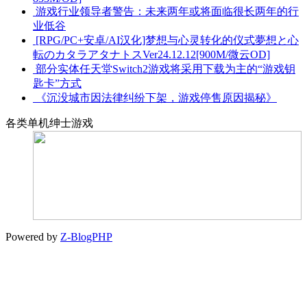
游戏行业领导者警告：未来两年或将面临很长两年的行
业低谷
[RPG/PC+安卓/AI汉化]梦想与心灵转化的仪式夢想と心
転のカタラアタナトスVer24.12.12[900M/微云OD]
部分实体任天堂Switch2游戏将采用下载为主的“游戏钥
匙卡”方式
《沉没城市因法律纠纷下架，游戏停售原因揭秘》
各类单机绅士游戏
Powered by
Z-BlogPHP