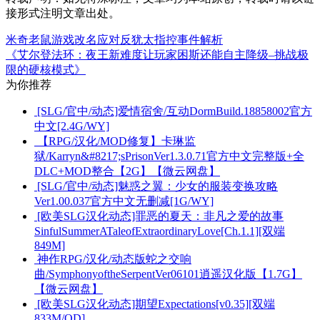
接形式注明文章出处。
米奇老鼠游戏改名应对反犹太指控事件解析
《艾尔登法环：夜王新难度让玩家困斯还能自主降级–挑战极
限的硬核模式》
为你推荐
[SLG/官中/动态]爱情宿舍/互动DormBuild.18858002官方
中文[2.4G/WY]
【RPG/汉化/MOD修复】卡琳监
狱/Karryn&#8217;sPrisonVer1.3.0.71官方中文完整版+全
DLC+MOD整合【2G】【微云网盘】
[SLG/官中/动态]魅惑之翼：少女的服装变换攻略
Ver1.00.037官方中文无删减[1G/WY]
[欧美SLG汉化动态]罪恶的夏天：非凡之爱的故事
SinfulSummerATaleofExtraordinaryLove[Ch.1.1][双端
849M]
神作RPG/汉化/动态版蛇之交响
曲/SymphonyoftheSerpentVer06101逍遥汉化版【1.7G】
【微云网盘】
[欧美SLG汉化动态]期望Expectations[v0.35][双端
833M/OD]