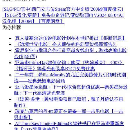
[SLG/PC/官中]西门立志传Steam官方中文版[200M/百度微云]
【SLG/汉化/更新】兔头巾奇遇记/変態兎頭巾V2024-08-04AI
汉化版【200M】【百度网盘】
为你推荐
真人版塞尔达传说电影计划在本世纪推出【很新消息】
《边境世界电影：令人期待的科幻冒险很新预告》
索尼影业与腾讯合作打造穿越火线电影，游戏改编电影
合作](40字)
亚马逊PrimeDay超值促销：购买《约翰威克》《007》
《指环王》等蓝光套装享B2G1免费优惠
二十年前，希ilianMurphy的几近完美惊悚片引领时代潮
流——经典悬疑电影回顾
亚马逊星际迷航：下一代4K合集超值优惠—购买星际迷
航：下一代高清蓝光套装
《汤姆·多伊：睡够电影项目已取消，甄子丹确认不再
制作》
瑞克与莫蒂的丹·哈蒙正在筹备一部一击男电影【一击
男电影】
AllThreeSawLimitedEdition4K钢铁书已在亚马逊重新发
售【2023限量收藏品】