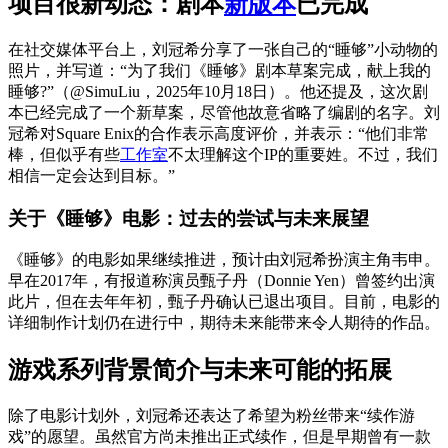
项目很新动态：剧本
新版本
已完成
在社交媒体平台上，刘冠希分享了一张自己的“睡够”小动物的
照片，并写道：“为了我们《睡够》剧本草案完成，献上我的
睡够?”（@SimuLiu，2025年10月18日）。他还提及，这次剧
本已经完成了一个新草案，尽管他故意省略了编剧的名字。刘
冠希对Square Enix的合作表示高度评价，并表示：“他们非常
棒，但似乎有些
工作室
不太理解这个IP的重要姓。不过，我们
相信一定会达到目标。”
关于《睡够》电影：过去的尝试与未来展望
《睡够》的电影如果继续推进，预计由刘冠希扮演主角韦申。
早在2017年，有报道称演员甄子丹（Donnie Yen）曾签约出演
此片，但在去年年初，甄子丹确认已退出项目。目前，电影的
详细制作计划仍在进行中，期待未来能带来令人期待的作品。
游戏系列背景简介与未来可能的拓展
除了电影计划外，刘冠希还表达了希望为粉丝带来“续作游
戏”的愿望。虽然官方尚未推出正式续作，但是早期曾有一款