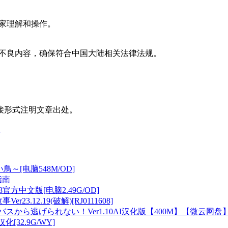
家理解和操作。
不良内容，确保符合中国大陆相关法律法规。
接形式注明文章出处。
力
～[电脑548M/OD]
指南
方中文版[电脑2.49G/OD]
3.12.19(破解)[RJ0111608]
スから逃げられない！Ver1.10AI汉化版【400M】【微云网盘
汉化[32.9G/WY]