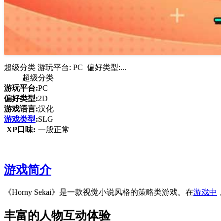
超级分类 游玩平台: PC 偏好类型:...
超级分类
游玩平台:
PC
偏好类型:
2D
游戏语言:
汉化
游戏类型
:
SLG
XP口味:
一般正常
游戏简介
《Horny Sekai》是一款视觉小说风格的策略类游戏。在
游戏中
丰富的人物互动体验