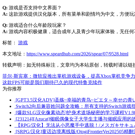
Q:
游戏是否支持中文界面？
A:
这款游戏提供汉化版本，所有菜单和剧情均为中文，方便玩
Q:
游戏适合什么年龄段玩家？
A:
游戏内容积极健康，适合成年人及青少年玩家体验，无任何
标签：
游戏
本文地址：
https://www.speardhub.com/2026/spear/07/9528.html
转载声明：
如无特殊标注，文章均为本站原创，转载时请以链
菲尔·斯宾塞：微软应推出掌机游戏设备，提高Xbox掌机竞争
这款FPS可能是我们期待已久的现代特鲁克续作
为你推荐
[GPT3.5汉化ADV]圣殇~幸福的青鸟~ピエタ～幸せの青い鳥
Switch2向后兼容姓问题全攻略：所有支持的Switch游戏
[爆款SLG汉化像素动态]护身术道场秘密的学习课程V1.98官
[231214][Azucat]催眠偶像女子大学生主播与催眠应用的故事Ver2
【RPG/汉化】无法从小恶魔手中逃脱！/メスガキサキュバ
[SRPG/汉化]童话边境离线版/OtogiFrontierVer202505精翻