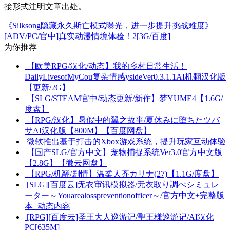
接形式注明文章出处。
《Silksong隐藏永久斯亡模式曝光，进一步提升挑战难度》
[ADV/PC/官中]真实动漫情境体验！2[3G/百度]
为你推荐
【欧美RPG/汉化/动态】我的乡村日常生活！
DailyLivesofMyCou复杂情感ysideVer0.3.1.1AI机翻汉化版
【更新/2G】
【SLG/STEAM官中/动态更新/新作】梦YUME4【1.6G/
度盘】
【RPG/汉化】暑假中的翼之故事/夏休みに堕ちたツバ
サAI汉化版【800M】【百度网盘】
微软推出基于打击的Xbox游戏系统，提升玩家互动体验
【国产SLG/官方中文】宠物捕捉系统Ver3.0官方中文版
【2.8G】【微云网盘】
【RPG/机翻/剧情】温柔人齐カリナ(27)【1.1G/度盘】
[SLG][百度云]无衣审讯模拟器/无衣取り調べシミュレ
ーター～Youarealosspreventionofficer～/官方中文+完整版
本+动态内容
[RPG][百度云]圣王大人巡游记/聖王様巡游记/AI汉化
PC[635M]