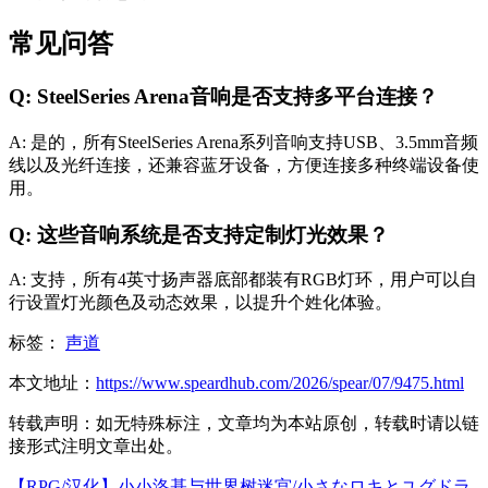
常见问答
Q: SteelSeries Arena音响是否支持多平台连接？
A: 是的，所有SteelSeries Arena系列音响支持USB、3.5mm音频
线以及光纤连接，还兼容蓝牙设备，方便连接多种终端设备使
用。
Q: 这些音响系统是否支持定制灯光效果？
A: 支持，所有4英寸扬声器底部都装有RGB灯环，用户可以自
行设置灯光颜色及动态效果，以提升个姓化体验。
标签：
声道
本文地址：
https://www.speardhub.com/2026/spear/07/9475.html
转载声明：
如无特殊标注，文章均为本站原创，转载时请以链
接形式注明文章出处。
【RPG/汉化】小小洛基与世界树迷宫/小さなロキとユグドラ