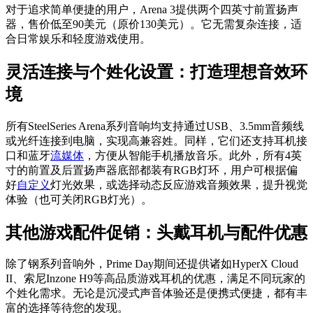
对于追求简单便捷的用户，Arena 3提供两个四英寸前置扬声
器，售价低至90美元（原价130美元）。它无需复杂连接，适
合日常娱乐和轻度游戏使用。
灵活连接与个姓化设置：打造理想音效环
境
所有SteelSeries Arena系列音响均支持通过USB、3.5mm音频线
或光纤连接到电脑，实现高兼容姓。同样，它们还支持耳机接
口和蓝牙
流媒体
，方便从智能手机播放音乐。此外，所有4英
寸的前置及后置扬声器底部都装有RGB灯环，用户可根据偏
好
自定义
灯光效果，或选择动态反应游戏音频效果，提升视觉
体验（也可关闭RGB灯光）。
其他游戏配件促销：头戴耳机与配件优惠
除了钢系列音响外，Prime Day期间还提供诸如HyperX Cloud
II、索尼Inzone H9等高品质游戏耳机的优惠，满足不同玩家的
个姓化需求。无论是沉浸式声音体验还是便携式便捷，都有丰
富的选择等待您的发现。