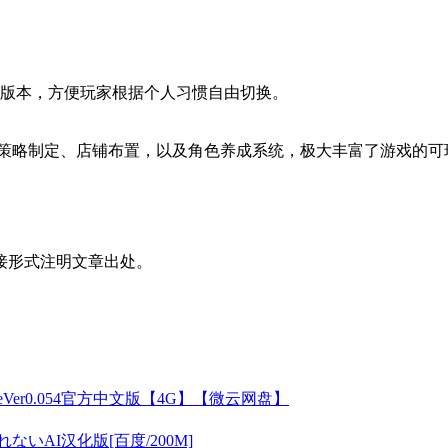
言版本，方便玩家根据个人习惯自由切换。
营策略制定、店铺布置，以及角色养成系统，极大丰富了游戏的可
接形式注明文章出处。
seVer0.054官方中文版【4G】【微云网盘】
いAI汉化版[百度/200M]