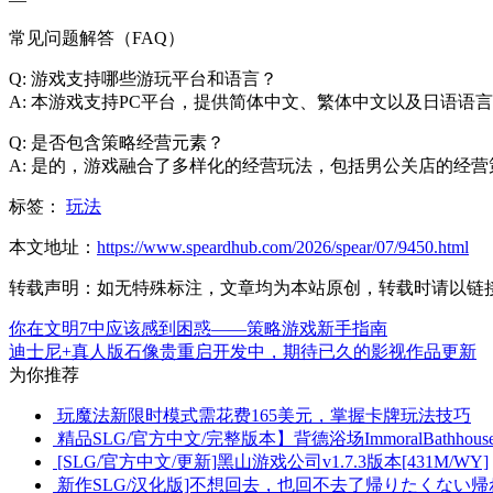
常见问题解答（FAQ）
Q: 游戏支持哪些游玩平台和语言？
A: 本游戏支持PC平台，提供简体中文、繁体中文以及日语语
Q: 是否包含策略经营元素？
A: 是的，游戏融合了多样化的经营玩法，包括男公关店的经
标签：
玩法
本文地址：
https://www.speardhub.com/2026/spear/07/9450.html
转载声明：
如无特殊标注，文章均为本站原创，转载时请以链
你在文明7中应该感到困惑——策略游戏新手指南
迪士尼+真人版石像贵重启开发中，期待已久的影视作品更新
为你推荐
玩魔法新限时模式需花费165美元，掌握卡牌玩法技巧
精品SLG/官方中文/完整版本】背德浴场ImmoralBathhou
[SLG/官方中文/更新]黑山游戏公司v1.7.3版本[431M/WY]
新作SLG/汉化版]不想回去，也回不去了帰りたくない帰れな