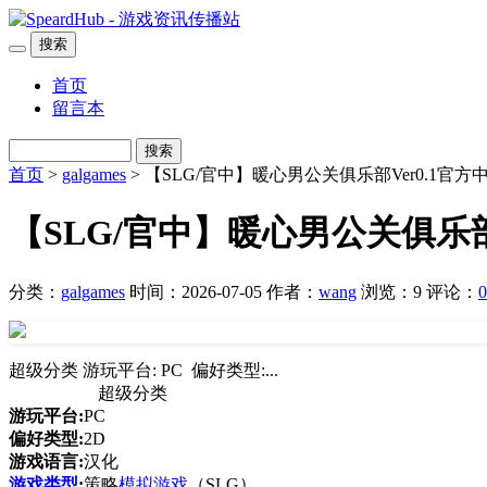
搜索
首页
留言本
搜索
首页
>
galgames
> 【SLG/官中】暖心男公关俱乐部Ver0.1官
【SLG/官中】暖心男公关俱乐部
分类：
galgames
时间：2026-07-05
作者：
wang
浏览：9
评论：
0
超级分类 游玩平台: PC 偏好类型:...
超级分类
游玩平台:
PC
偏好类型:
2D
游戏语言:
汉化
游戏类型
:
策略
模拟游戏
（SLG）