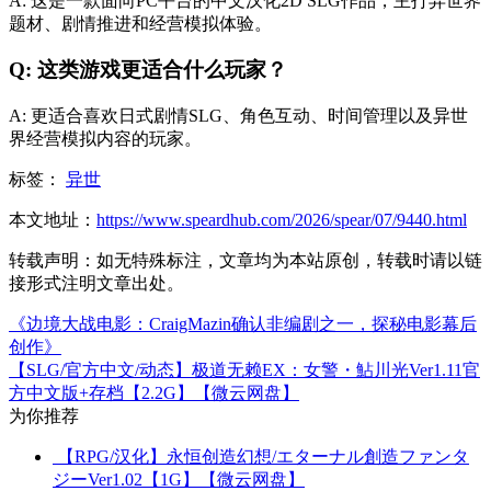
A: 这是一款面向PC平台的中文汉化2D SLG作品，主打异世界
题材、剧情推进和经营模拟体验。
Q: 这类游戏更适合什么玩家？
A: 更适合喜欢日式剧情SLG、角色互动、时间管理以及异世
界经营模拟内容的玩家。
标签：
异世
本文地址：
https://www.speardhub.com/2026/spear/07/9440.html
转载声明：
如无特殊标注，文章均为本站原创，转载时请以链
接形式注明文章出处。
《边境大战电影：CraigMazin确认非编剧之一，探秘电影幕后
创作》
【SLG/官方中文/动态】极道无赖EX：女警・鮎川光Ver1.11官
方中文版+存档【2.2G】【微云网盘】
为你推荐
【RPG/汉化】永恒创造幻想/エターナル創造ファンタ
ジーVer1.02【1G】【微云网盘】