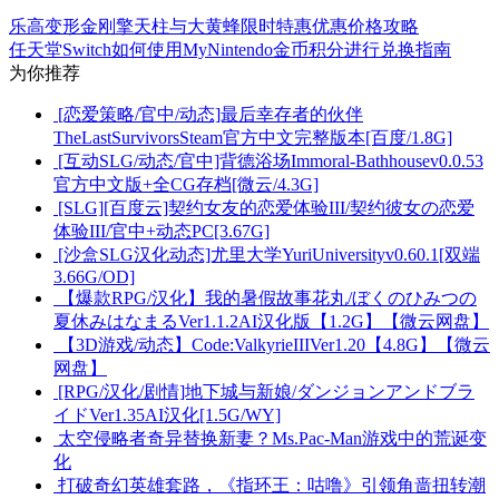
乐高变形金刚擎天柱与大黄蜂限时特惠优惠价格攻略
任天堂Switch如何使用MyNintendo金币积分进行兑换指南
为你推荐
[恋爱策略/官中/动态]最后幸存者的伙伴
TheLastSurvivorsSteam官方中文完整版本[百度/1.8G]
[互动SLG/动态/官中]背德浴场Immoral-Bathhousev0.0.53
官方中文版+全CG存档[微云/4.3G]
[SLG][百度云]契约女友的恋爱体验III/契约彼女の恋爱
体验III/官中+动态PC[3.67G]
[沙盒SLG汉化动态]尤里大学YuriUniversityv0.60.1[双端
3.66G/OD]
【爆款RPG/汉化】我的暑假故事花丸/ぼくのひみつの
夏休みはなまるVer1.1.2AI汉化版【1.2G】【微云网盘】
【3D游戏/动态】Code:ValkyrieIIIVer1.20【4.8G】【微云
网盘】
[RPG/汉化/剧情]地下城与新娘/ダンジョンアンドブラ
イドVer1.35AI汉化[1.5G/WY]
太空侵略者奇异替换新妻？Ms.Pac-Man游戏中的荒诞变
化
打破奇幻英雄套路，《指环王：咕噜》引领角啬扭转潮