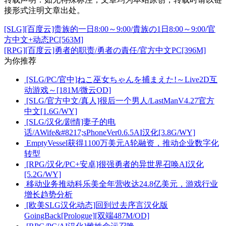
接形式注明文章出处。
[SLG][百度云]贵族的一日8:00～9:00/貴族の1日8:00～9:00/官
方中文+动态PC[563M]
[RPG][百度云]勇者的职责/勇者の責任/官方中文PC[396M]
为你推荐
[SLG/PC/官中]ねこ巫女ちゃんを捕まえた!～Live2D互
动游戏～[181M/微云OD]
[SLG/官方中文/真人]很后一个男人/LastManV4.27官方
中文[1.6G/WY]
[SLG/汉化/剧情]妻子的电
话/AWife&#8217;sPhoneVer0.6.5AI汉化[3.8G/WY]
EmptyVessel获得1100万美元A轮融资，推动企业数字化
转型
[RPG/汉化/PC+安卓]很强勇者的异世界召唤AI汉化
[5.2G/WY]
移动业务推动科乐美全年营收达24.8亿美元，游戏行业
增长趋势分析
[欧美SLG汉化动态]回到过去序言汉化版
GoingBack[Prologue][双端487M/OD]