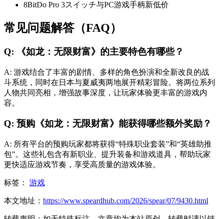
8BitDo Pro 3スイッチ与PC游戏手柄新低价
常见问题解答（FAQ）
Q: 《如龙：无限财富》的主要特色有哪些？
A: 游戏结合了丰富的剧情、多样的角色扮演和全新改良的战
斗系统，同时在日本与夏威夷两地展开精彩冒险。将两位系列
人物共同亮相，增强故事深度，让玩家体验更丰富的游戏内
容。
Q: 预购《如龙：无限财富》能获得哪些额外奖励？
A: 所有平台的预购玩家都将获得“特殊职业套装”和“英雄助推
包”。这些礼包含有新职业、提升装备和游戏道具，帮助玩家
更快适应游戏节奏，享受高质量的游戏体验。
标签：
游戏
本文地址：
https://www.speardhub.com/2026/spear/07/9430.html
转载声明：
如无特殊标注，文章均为本站原创，转载时请以链