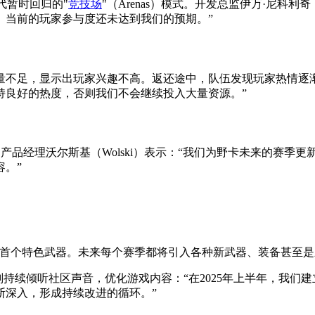
取代暂时回归的"
竞技场
"（Arenas）模式。开发总监伊万·尼科利奇（
。当前的玩家参与度还未达到我们的预期。”
量不足，显示出玩家兴趣不高。返还途中，队伍发现玩家热情逐渐
持良好的热度，否则我们不会继续投入大量资源。”
产品经理沃尔斯基（Wolski）表示：“我们为野卡未来的赛
。”
的首个特色武器。未来每个赛季都将引入各种新武器、装备甚至
spawn计划持续倾听社区声音，优化游戏内容：“在2025年上半年
断深入，形成持续改进的循环。”