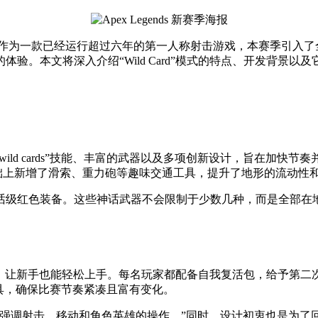
5日正式上线。作为一款已经运行超过六年的第一人称射击游戏，本赛季引入了
。本文将深入介绍“Wild Card”模式的特点、开发背景以
的“wild cards”技能、丰富的武器以及多项创新设计，旨在
on基础上新增了滑索、重力砲等趣味交通工具，提升了地形的流动性
神话级红色装备。这些神话武器不会限制于少数几种，而是全部在
管理，让新手也能轻松上手。每名玩家都配备自我复活包，给予第二次生命
具，确保比赛节奏紧凑且富有变化。
，强调射击、移动和角色英雄的操作。”同时，设计初衷也是为了