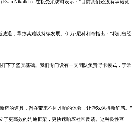
Evan Nikolich）在接受采访时表示：“目前我们还没有承诺竞
减退，导致其难以持续发展。伊万·尼科利奇指出：“我们曾经
季更新打下了坚实基础。我们专门设有一支团队负责野卡模式，于常
是新奇的道具，旨在带来不同凡响的体验，让游戏保持新鲜感。”
，我们建立了更高效的沟通框架，更快速响应社区反馈。这种良性互