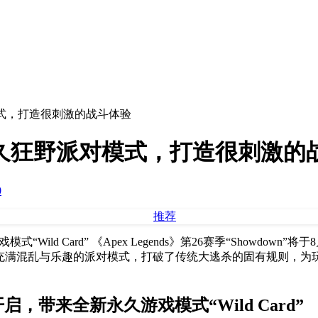
模式，打造很刺激的战斗体验
新永久狂野派对模式，打造很刺激的
0
游戏模式“Wild Card” 《Apex Legends》第26赛季“Sh
这个充满混乱与乐趣的派对模式，打破了传统大逃杀的固有规则，为玩家
wn开启，带来全新永久游戏模式“Wild Card”