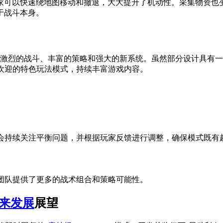
n（重力炮）让玩家可以快速绕地图移动和撤退，大大提升了机动性。采
于战斗本身。
验，融合了激烈的战斗、丰富的策略和强大的新系统。虽然部分设计
深受欢迎的特色玩法模式，持续丰富游戏内容。
队表示会持续关注平衡问题，并根据玩家反馈进行调整，确保模式既有
这为团队提供了更多的战术组合和策略可能性。
来发展
展望