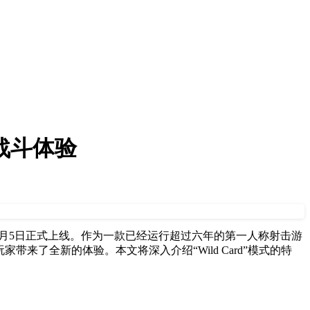
战斗体验
owdown”将于8月5日正式上线。作为一款已经运行超过六年的第一人称射击游
带来了全新的体验。本文将深入介绍“Wild Card”模式的特