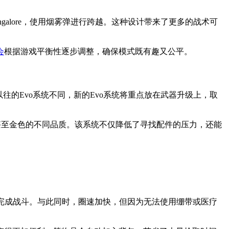
ngalore，使用烟雾弹进行跨越。这种设计带来了更多的战术可
会
根据游戏平衡性逐步调整，确保模式既有趣又公平。
与以往的Evo系统不同，新的Evo系统将重点放在武器升级上，取
紫色甚至金色的不同品质。该系统不仅降低了寻找配件的压力，还能
效地完成战斗。与此同时，圈速加快，但因为无法使用绷带或医疗