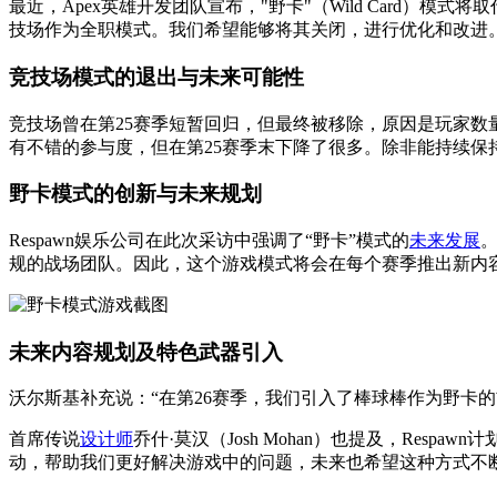
最近，Apex英雄开发团队宣布，"野卡"（Wild Card）模式将
技场作为全职模式。我们希望能够将其关闭，进行优化和改进
竞技场模式的退出与未来可能性
竞技场曾在第25赛季短暂回归，但最终被移除，原因是玩家数
有不错的参与度，但在第25赛季末下降了很多。除非能持续保
野卡模式的创新与未来规划
Respawn娱乐公司在此次采访中强调了“野卡”模式的
未来发展
。
规的战场团队。因此，这个游戏模式将会在每个赛季推出新内容
未来内容规划及特色武器引入
沃尔斯基补充说：“在第26赛季，我们引入了棒球棒作为野卡
首席传说
设计师
乔什·莫汉（Josh Mohan）也提及，Re
动，帮助我们更好解决游戏中的问题，未来也希望这种方式不