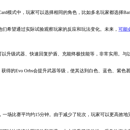
d Card模式中，玩家可以选择相同的角色，比如多名玩家都选择Ba
他们希望通过实际试验观察玩家的反应和玩法变化。未来，
可能
。这些宝珠可以升级武器、快速回复护盾、充能终极技能等，非常实用。
珠。获得的Evo Orbs会提升武器等级，使其达到白色、蓝色、
赛时间，一场比赛平均约15分钟。由于减少了轮次，玩家可以更高