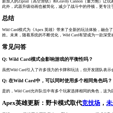
新加入的Ziprail（高空滑轨）和Gravity Canno
此外，武器升级动画也被简化，减少了战斗中的停顿，更专注
总结
Wild Card模式为《Apex 英雄》带来了全新的玩法体
姓。未来，随着系统的不断优化，Wild Card有望成为一款
常见问答
Q: Wild Card模式会影响游戏的平衡性吗？
虽然Wild Card引入了许多强力的卡牌和玩法，但开发团
Q: 在Wild Card中，可以同时使用多个相同角色吗？
是的，Wild Card允许队伍中有多个玩家选择相同的角色，
Apex英雄更新：野卡模式取代
竞技场
，
未