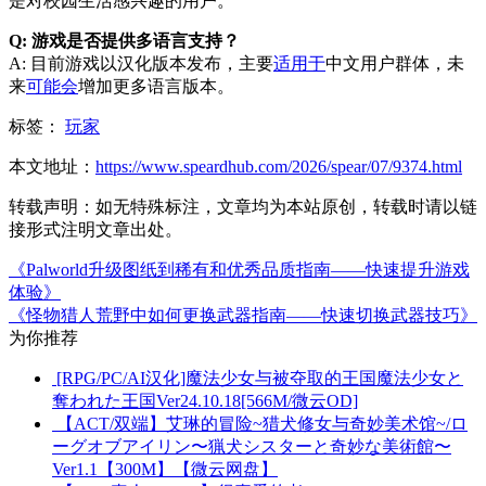
是对校园生活感兴趣的用户。
Q: 游戏是否提供多语言支持？
A: 目前游戏以汉化版本发布，主要
适用于
中文用户群体，未
来
可能会
增加更多语言版本。
标签：
玩家
本文地址：
https://www.speardhub.com/2026/spear/07/9374.html
转载声明：
如无特殊标注，文章均为本站原创，转载时请以链
接形式注明文章出处。
《Palworld升级图纸到稀有和优秀品质指南——快速提升游戏
体验》
《怪物猎人荒野中如何更换武器指南——快速切换武器技巧》
为你推荐
[RPG/PC/AI汉化]魔法少女与被夺取的王国魔法少女と
奪われた王国Ver24.10.18[566M/微云OD]
【ACT/双端】艾琳的冒险~猎犬修女与奇妙美术馆~/ロ
ーグオブアイリン〜猟犬シスターと奇妙な美術館〜
Ver1.1【300M】【微云网盘】