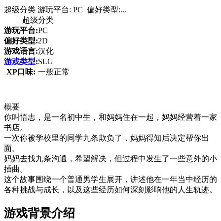
超级分类 游玩平台: PC 偏好类型:...
超级分类
游玩平台:
PC
偏好类型:
2D
游戏语言:
汉化
游戏类型
:
SLG
XP口味:
一般正常
概要
你叫悟志，是一名初中生，和妈妈住在一起，妈妈经营着一家
书店。
一次你被学校里的同学九条欺负了，妈妈得知后决定帮你出
面。
妈妈去找九条沟通，希望解决，但过程中发生了一些意外的小
插曲。
这个故事围绕一个普通男学生展开，讲述他在一年当中经历的
各种挑战与成长，以及这些经历如何深刻影响他的人生轨迹。
游戏背景介绍