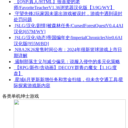
【QSP/真人/HTML】很喜爱的老
师/FavoriteTeacherV1.36浏览器汉化版【3.9G/WY】
守望先锋2玩家因未退出游戏被误封，游戏中遇到误封
处罚问题
[SLG/汉化/剧情]被森林任务/CursedForestQuestV0.4.4AI
汉化[657M/WY]
[SLG/汉化/动态]帝国编年史/ImperialChroniclesVer0.6AI
汉化版[955M/BD]
NBA2K26发售时间公布：2024年很新篮球游戏上市日
期详解
遏制部落主义与减少偏见：说服入侵中的多元化策略
【RPG/新作/含动画】DECOY群青の魔女【1.1G/度
盘】
星域6月更新新增任务和赏金扫描，但未含交通工具|星
际探索游戏新内容
各类单机绅士游戏