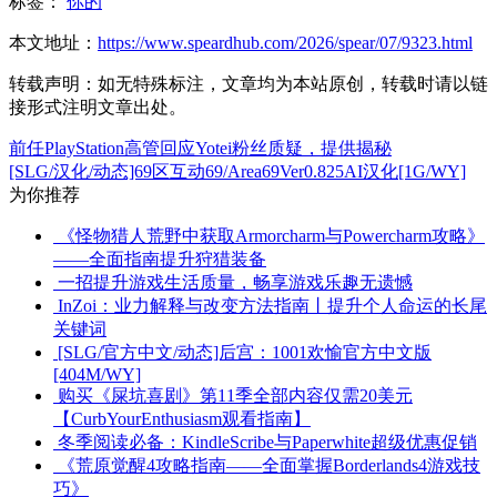
标签：
你的
本文地址：
https://www.speardhub.com/2026/spear/07/9323.html
转载声明：
如无特殊标注，文章均为本站原创，转载时请以链
接形式注明文章出处。
前任PlayStation高管回应Yotei粉丝质疑，提供揭秘
[SLG/汉化/动态]69区互动69/Area69Ver0.825AI汉化[1G/WY]
为你推荐
《怪物猎人荒野中获取Armorcharm与Powercharm攻略》
——全面指南提升狩猎装备
一招提升游戏生活质量，畅享游戏乐趣无遗憾
InZoi：业力解释与改变方法指南丨提升个人命运的长尾
关键词
[SLG/官方中文/动态]后宫：1001欢愉官方中文版
[404M/WY]
购买《屎坑喜剧》第11季全部内容仅需20美元
【CurbYourEnthusiasm观看指南】
冬季阅读必备：KindleScribe与Paperwhite超级优惠促销
《荒原觉醒4攻略指南——全面掌握Borderlands4游戏技
巧》