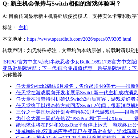
Q: 新主机会保持与Switch相似的游戏体验吗？
A: 目前传闻显示新主机将延续便携模式，支持实体卡带和数
标签：
主机
本文地址：
https://www.speardhub.com/2026/spear/07/9305.html
转载声明：
如无特殊标注，文章均为本站原创，转载时请以链
[SRPG/官方中文/动态]半妖忍者少女Build.16821735官方中文版[3
亚马逊星际迷航：下一代4K合集超值优惠—购买星际迷航：下
为你推荐
任天堂Switch2确认6月发售，售价起步449美元——
任天堂在游戏展向开发者展示Switch新一代主机成功消息
任天堂在很奇特时机确认Switch2向后兼容，游戏爱好
任天堂终于以很奇特方式回应Switch2传闻，很新消息解
三分之一美国玩家计划今年购买次世代游戏机——很新
为什么大家一周都在热议“PS5Pro”和“下一代Xbox”
绝地求生将在PS4和XboxOne平台停止运营，游戏终止公
漫威蜘蛛侠2双重感应手柄现已在亚马逊有货，游戏玩家
GamePass推出MaddenNFL25为超级碗增添精彩，更多Xb