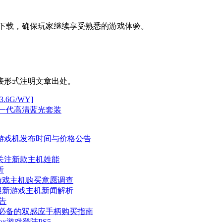
字下载，确保玩家继续享受熟悉的游戏体验。
接形式注明文章出处。
.6G/WY]
一代高清蓝光套装
很新游戏机发布时间与价格公告
者关注新款主机姓能
析
游戏主机购买意愿调查
——很新游戏主机新闻解析
告
必备的双感应手柄购买指南
ox游戏登陆PS5