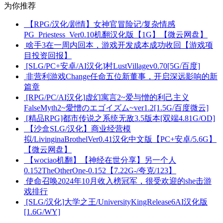
为你推荐
【RPG/汉化/剧情】女神官冒险记/复杂情感
PG_Priestess_Ver0.10机翻汉化版【1G】【微云网盘】
啥手3在一周内回本，游戏开发成本成功收回【游戏项
目投资回报】
[SLG/PC+安卓/AI汉化]村LustVillagev0.70[5G/百度]
非营利游戏Change任命五位新董事，开启深远影响的新
篇章
[RPG/PC/AI汉化]虚幻寓言2~爱与憎的利己主义
FalseMyth2~愛憎のエゴイズム~ver1.2[1.5G/百度微云]
[精品RPG]都市传说之系统无敌3.5版本[双端4.81G/OD]
【沙盒SLG/汉化】商业经营模
拟/LivinginaBrothelVer0.41汉化中文版【PC+安卓/5.6G】
【微云网盘】
【wociao机翻】【神经在世分享】另一个人
0.152TheOtherOne-0.152【7.22G-/夸克/123】
使命召唤2024年10月收入榜冠军，很受欢迎的she击游
戏排行
[SLG/汉化]大学之王/UniversityKingRelease6AI汉化版
[1.6G/WY]