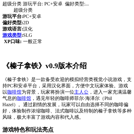
超级分类 游玩平台: PC+安卓 偏好类型:...
超级分类
游玩平台:
PC+安卓
偏好类型:
2D
游戏语言:
汉化
游戏类型
:
SLG
XP口味:
一般正常
《榛子拿铁》v0.9版本介绍
《榛子拿铁》是一款备受欢迎的模拟经营类视觉小说游戏，支
持PC和安卓平台，采用汉化界面，方便中文玩家体验。游戏
以
咖啡馆
为背景，玩家将扮演一位
主人公
，进入一家充满温馨
气息的
咖啡馆
，遇见年轻的咖啡师菲尔·海泽尔（Phil
Hazel）。通过剧情的发展，玩家可以自由选择不同的咖啡偏
好，体验制作浓缩咖啡、法式咖啡以及特制的榛子拿铁等多种
风味，极大丰富了游戏内容和代入感。
游戏特色和玩法亮点