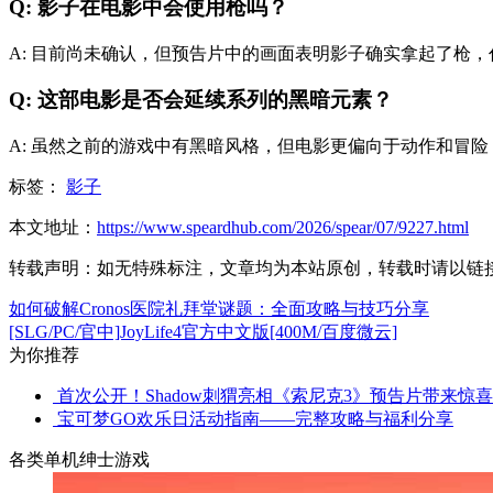
Q: 影子在电影中会使用枪吗？
A: 目前尚未确认，但预告片中的画面表明影子确实拿起了枪
Q: 这部电影是否会延续系列的黑暗元素？
A: 虽然之前的游戏中有黑暗风格，但电影更偏向于动作和冒
标签：
影子
本文地址：
https://www.speardhub.com/2026/spear/07/9227.html
转载声明：
如无特殊标注，文章均为本站原创，转载时请以链
如何破解Cronos医院礼拜堂谜题：全面攻略与技巧分享
[SLG/PC/官中]JoyLife4官方中文版[400M/百度微云]
为你推荐
首次公开！Shadow刺猬亮相《索尼克3》预告片带来惊喜
宝可梦GO欢乐日活动指南——完整攻略与福利分享
各类单机绅士游戏