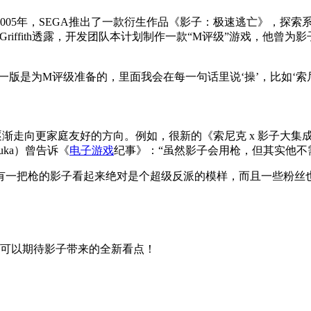
005年，SEGA推出了一款衍生作品《影子：极速逃亡》，探
son Griffith透露，开发团队本计划制作一款“M评级”游戏，
有一版是为M评级准备的，里面我会在每一句话里说‘操’，比如‘索尼
逐渐走向更家庭友好的方向。例如，很新的《索尼克 x 影子大
uka）曾告诉《
电子游戏
纪事》：“虽然影子会用枪，但其实他不需
有一把枪的影子看起来绝对是个超级反派的模样，而且一些粉丝
们可以期待影子带来的全新看点！