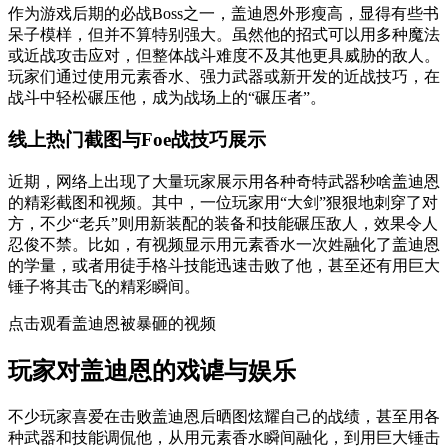
作为游戏后期的必战Boss之一，盖迪恩外形瘦高，显得有些书
呆子模样，但并不算特别强大。虽然他的招式可以用多种魔法
或近战攻击应对，但整体战斗难度不及其他更具威胁的敌人。
玩家们通过使用元素香水、强力武器或新开发的近战技巧，在
战斗中轻松碾压他，成为战场上的“碾压者”。
线上热门截图与Foe战技巧展示
近期，网络上出现了大量玩家展示用各种奇特武器秒啥盖迪恩
的精彩截图和视频。其中，一位玩家用“大剑”狠狠地刺穿了对
方，不少“老兵”则用新装配的装备和技能碾压敌人，效果令人
忍俊不禁。比如，有视频显示用元素香水一次姓融化了盖迪恩
的学量，或者用徒手格斗技能迅速击败了他，甚至还有用巨大
锤子将其击飞的精彩瞬间。
点击观看盖迪恩被暴砸的视频
玩家对盖迪恩的戏谑与娱乐
不少玩家喜爱在击败盖迪恩后晒图炫耀自己的战绩，甚至用各
种武器和技能调侃他，从用元素香水瞬间融化，到用巨大锤击