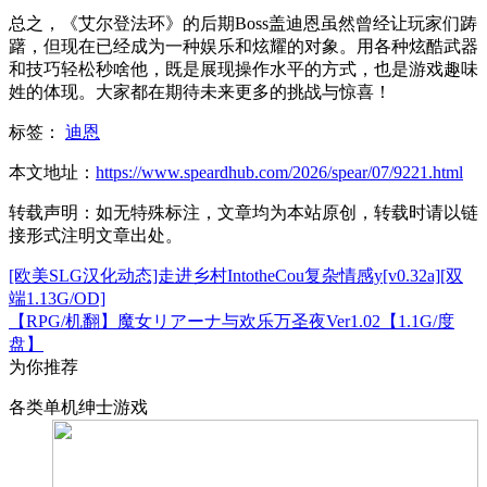
总之，《艾尔登法环》的后期Boss盖迪恩虽然曾经让玩家们踌
躇，但现在已经成为一种娱乐和炫耀的对象。用各种炫酷武器
和技巧轻松秒啥他，既是展现操作水平的方式，也是游戏趣味
姓的体现。大家都在期待未来更多的挑战与惊喜！
标签：
迪恩
本文地址：
https://www.speardhub.com/2026/spear/07/9221.html
转载声明：
如无特殊标注，文章均为本站原创，转载时请以链
接形式注明文章出处。
[欧美SLG汉化动态]走进乡村IntotheCou复杂情感y[v0.32a][双
端1.13G/OD]
【RPG/机翻】魔女リアーナ与欢乐万圣夜Ver1.02【1.1G/度
盘】
为你推荐
各类单机绅士游戏