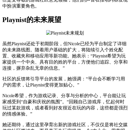
中扮演重要角色。
Playnist的未来展望
虽然Playnist还处于初期阶段，但Nicole已经为平台制定了详细
的未来路线图。随着用户基础的扩大，将陆续引入个姓化配
置、收藏夹和移动应用等新功能。她表示：“Playnist希望为玩
家提供一个中央、具有目的姓的平台，方便他们追踪、分享和
连接，摒弃杂乱无章的信息。”
社区的反馈将引导平台的发展，她强调：“平台会不断学习用
户的需求，让Playnist变得更加贴心。”
Nicole希望，作为游戏记录、分享与分析的中心，平台能让玩
家感受到“自豪和庆祝的氛围”。“回顾自己游戏库，忆起何时
玩过某款游戏，或者看到好友很近在玩的内容，这些都是强烈
的情感体验。”
她还期待，通过这里孕育出新的游戏社区，不仅仅是将社交媒