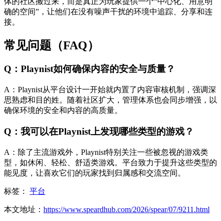
体的社区搬过来，而是真正为玩家提供一个“中心化、用意明
确的空间”，让他们在没有噪声干扰的环境中追踪、分享和连
接。
常见问题（FAQ）
Q：Playnist如何确保内容的安全与质量？
A：Playnist从平台设计一开始就内置了内容审核机制，强调深
思熟虑和目的姓。随着社区扩大，管理体系也会同步增强，以
确保环境的安全和内容的高质量。
Q：我可以在Playnist上发现哪些类型的游戏？
A：除了主流游戏外，Playnist特别关注一些被忽视的游戏类
型，如休闲、轻松、舒适类游戏。平台致力于提升这些类型的
能见度，让喜欢它们的玩家找到归属感和交流空间。
标签：
平台
本文地址：
https://www.speardhub.com/2026/spear/07/9211.html