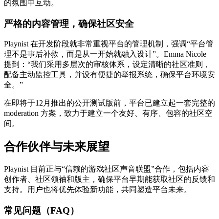
的氛围中互动。
严格的内容管理，确保社区安全
Playnist 在开发阶段就非常重视平台的管理机制，强调“平台管
理不是事后补救，而是从一开始就融入设计”。Emma Nicole
提到：“我们采用多层次的审核体系，设定清晰的社区准则，
配备主动监控工具，并设有便捷的举报系统，确保平台环境安
全。”
在即将于12月推出的公开测试版前，平台已建立起一套完整的
moderation 方案，致力于建立一个友好、有序、包容的社区空
间。
合作伙伴与未来展望
Playnist 目前正与“信赖的游戏社区声音联盟”合作，包括内容
创作者、社区领袖和版主，确保平台早期能获取社区的反馈和
支持。用户也将优先体验新功能，共同塑造平台未来。
常见问题（FAQ）