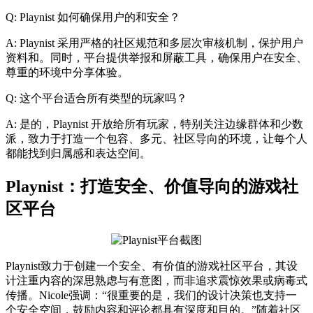
Q: Playnist 如何确保用户的和安全？
A: Playnist 采用严格的社区规范和多层次审核机制，保护用户
资料和。同时，平台提供举报和屏蔽工具，确保用户在安全、
尊重的环境中分享体验。
Q: 这个平台适合所有类型的玩家吗？
A: 是的，Playnist 开放给所有玩家，特别关注边缘群体和少数
派，致力于打造一个包容、多元、社区导向的环境，让每个人
都能找到归属感和表达空间。
Playnist：打造安全、价值导向的游戏社
区平台
Playnist致力于创建一个安全、有价值的游戏社区平台，其设
计注重内容的深思熟虑与有意图，而非追求震惊效果或病毒式
传播。Nicole强调：“很重要的是，我们的设计决策也支持一
个安全空间，鼓励内容和评论都具有深度和目的。”随着社区