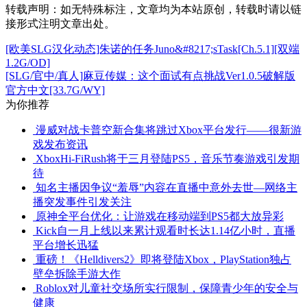
转载声明：
如无特殊标注，文章均为本站原创，转载时请以链
接形式注明文章出处。
[欧美SLG汉化动态]朱诺的任务Juno&#8217;sTask[Ch.5.1][双端
1.2G/OD]
[SLG/官中/真人]麻豆传媒：这个面试有点挑战Ver1.0.5破解版
官方中文[33.7G/WY]
为你推荐
漫威对战卡普空新合集将跳过Xbox平台发行——很新游
戏发布资讯
XboxHi-FiRush将于三月登陆PS5，音乐节奏游戏引发期
待
知名主播因争议“羞辱”内容在直播中意外去世—网络主
播突发事件引发关注
原神全平台优化：让游戏在移动端到PS5都大放异彩
Kick自一月上线以来累计观看时长达1.14亿小时，直播
平台增长迅猛
重磅！《Helldivers2》即将登陆Xbox，PlayStation独占
壁垒拆除手游大作
Roblox对儿童社交场所实行限制，保障青少年的安全与
健康