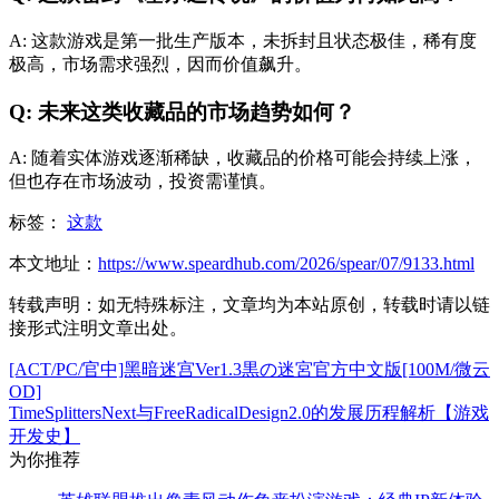
A: 这款游戏是第一批生产版本，未拆封且状态极佳，稀有度
极高，市场需求强烈，因而价值飙升。
Q: 未来这类收藏品的市场趋势如何？
A: 随着实体游戏逐渐稀缺，收藏品的价格可能会持续上涨，
但也存在市场波动，投资需谨慎。
标签：
这款
本文地址：
https://www.speardhub.com/2026/spear/07/9133.html
转载声明：
如无特殊标注，文章均为本站原创，转载时请以链
接形式注明文章出处。
[ACT/PC/官中]黑暗迷宫Ver1.3黒の迷宮官方中文版[100M/微云
OD]
TimeSplittersNext与FreeRadicalDesign2.0的发展历程解析【游戏
开发史】
为你推荐