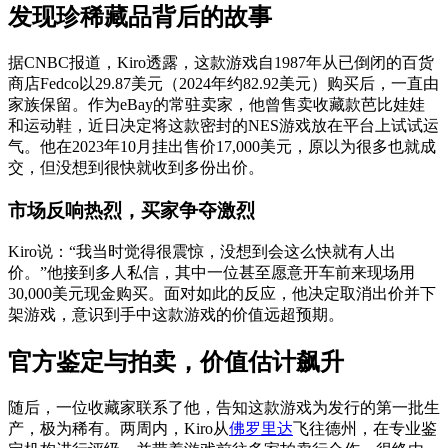
发现珍稀藏品背后的故事
据CNBC报道，Kiro透露，这款游戏自1987年从已倒闭的百货
商店Fedco以29.87美元（2024年约82.92美元）购买后，一直由
家族保留。作为eBay的常驻卖家，他曾售卖收藏款芭比娃娃
和运动鞋，近日决定将这款密封的NES游戏放在平台上试试运
气。他在2023年10月挂出售价17,000美元，原以为很多也就成
交，但没想到很快就收到多份出价。
市场反响热烈，买家争夺激烈
Kiro说：“我当时觉得很震惊，没想到会这么快就有人出
价。”他接到多人私信，其中一位甚至愿意开车前来现场用
30,000美元现金购买。面对如此的反应，他决定取消出价并下
架游戏，意识到手中这款游戏的价值远超预期。
官方鉴定与拍卖，价值估计飙升
随后，一位收藏家联系了他，告知这款游戏为发行的第一批生
产，极为稀有。两周内，Kiro从
佛罗里达
飞往德州，在专业鉴