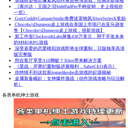
英雄联盟推出像素风动作角啬扮演游戏：经典IP新体验
《塞尔达：王国之泪SplitPadPro手柄促销，史上很低价
一览》
Gori:CuddlyCarnageStudio免费送宠物风XboxSeriesX奖励
Chocobo'sDungeon桌上游戏在美国上市现已在亚马逊发
售【Chocobo'sDungeon桌上游戏，很新游戏】
新工作室ClockworkLabs筹集430万美元，用于开发未来
的MMORPG游戏
深受喜爱的恋爱模拟游戏即将全球重制，日版独享高清
版完整版
想在客厅享受A10脚蚁？Xbox带来解决方案
《星战：牙莽纪重制版进展顺利，SaberCEO表示》
你绝猜不到这款新roguelikeshe击游戏的起源揭秘
金属装备崛起：女神爆炸激战（动作游戏攻略与玩法解
析）
各类单机绅士游戏