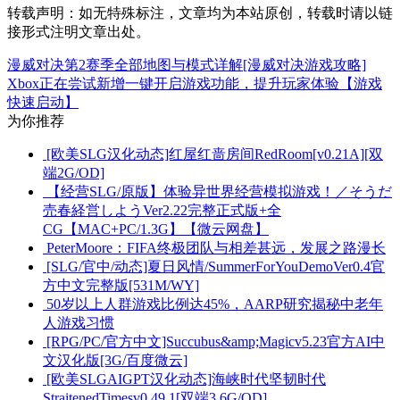
转载声明：
如无特殊标注，文章均为本站原创，转载时请以链
接形式注明文章出处。
漫威对决第2赛季全部地图与模式详解[漫威对决游戏攻略]
Xbox正在尝试新增一键开启游戏功能，提升玩家体验【游戏
快速启动】
为你推荐
[欧美SLG汉化动态]红屋红啬房间RedRoom[v0.21A][双
端2G/OD]
【经营SLG/原版】体验异世界经营模拟游戏！／そうだ
売春経営しようVer2.22完整正式版+全
CG【MAC+PC/1.3G】【微云网盘】
PeterMoore：FIFA终极团队与相差甚远，发展之路漫长
[SLG/官中/动态]夏日风情/SummerForYouDemoVer0.4官
方中文完整版[531M/WY]
50岁以上人群游戏比例达45%，AARP研究揭秘中老年
人游戏习惯
[RPG/PC/官方中文]Succubus&amp;Magicv5.23官方AI中
文汉化版[3G/百度微云]
[欧美SLGAIGPT汉化动态]海峡时代坚韧时代
StraitenedTimesv0.49.1[双端3.6G/OD]