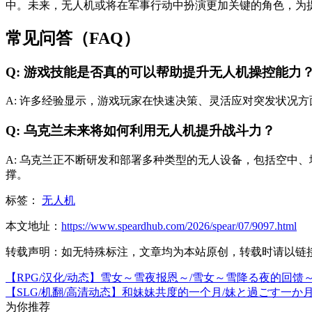
中。未来，无人机或将在军事行动中扮演更加关键的角色，为
常见问答（FAQ）
Q: 游戏技能是否真的可以帮助提升无人机操控能力
A: 许多经验显示，游戏玩家在快速决策、灵活应对突发状况
Q: 乌克兰未来将如何利用无人机提升战斗力？
A: 乌克兰正不断研发和部署多种类型的无人设备，包括空中
撑。
标签：
无人机
本文地址：
https://www.speardhub.com/2026/spear/07/9097.html
转载声明：
如无特殊标注，文章均为本站原创，转载时请以链
【RPG/汉化/动态】雪女～雪夜报恩～/雪女～雪降る夜的回馈～A
【SLG/机翻/高清动态】和妹妹共度的一个月/妹と過ごす一か月間v
为你推荐