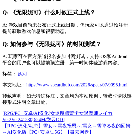
Q: 《无限妮可》什么时候正式上线？
A: 游戏目前尚未公布正式上线日期，但玩家可以通过预注册
提前获取游戏信息和很新动态。
Q: 如何参与《无限妮可》的封闭测试？
A: 玩家可在官方渠道报名参加封闭测试，支持iOS和Android
平台的用户也可以提前预注册，第一时间体验游戏内容。
标签：
妮可
本文地址：
https://www.speardhub.com/2026/spear/07/9095.html
转载声明：
如无特殊标注，文章均为本站原创，转载时请以链
接形式注明文章出处。
[RPG/PC+安卓/AI汉化]女退魔师蕾卡女退魔师レイカ
Ver2Ver241230[624M/微云OD]
【RPG/汉化/动态】雪女～雪夜报恩～/雪女～雪降る夜的回馈
～AI汉化版【PC+安卓/1.5G】【微云网盘】