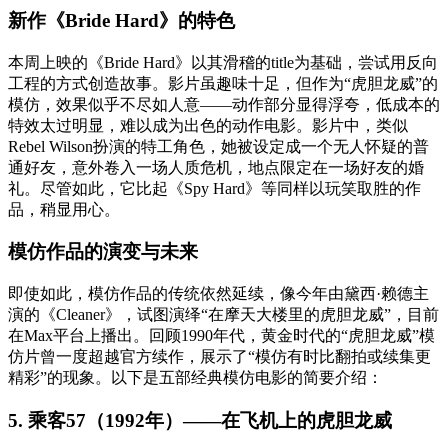
新作《Bride Hard》的特色
本周上映的《Bride Hard》以其滑稽的title为基础，尝试用反向
工程的方式创造故事。影片虽趣味十足，但作为“虎胆龙威”的
模仿，效果似乎不尽如人意——动作部分显得浮夸，低成本的
特效太过明显，难以成为出色的动作电影。影片中，类似
Rebel Wilson扮演的特工角色，她被设定成一个无人怀疑的普
通好友，意外卷入一场人质危机，地点限定在一场好友的婚
礼。尽管如此，它比起《Spy Hard》等同样以玩笑取胜的作
品，稍显用心。
模仿作品的演变与未来
即使如此，模仿作品的传统依然延续，像今年由黛西·赖德主
演的《Cleaner》，试图演绎“在摩天大楼里的虎胆龙威”，目前
在Max平台上播出。回顾1990年代，黄金时代的“虎胆龙威”模
仿片曾一度超越官方续作，展示了“模仿有时比翻拍或续集更
精彩”的现象。以下是五部经典模仿电影的简要介绍：
5. 乘客57（1992年）——在飞机上的虎胆龙威