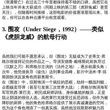
《突袭斯亡》在过去三十年里都保持着不错的口碑。虽然它在
上映当年并未大获成功（同期上映的第三部《虎胆兔威》更受
关注），但随着时间推移，这部电影的价值逐渐显现出来。现
在，你可以在各种点播平台租赁观看。
3. 围攻（Under Siege，1992）——类似
《虎胆龙威》的航母行动
虽然我们可能不愿意承认，但《围攻》无疑成为了史蒂文·席
格尔很值得记住的作品之一。导演安德鲁·戴维斯此前执导过
《沉默之刃》和席格尔主演的《法外之地》，逐步崭露头角；
次年，他凭借执导《徒仇》达到事业高峰，影片中汤米·李·琼
斯因扮演反派角色而获奥斯卡。
在《围攻》中，琼斯饰演一个疯狂的恶棍，劫持一艘战列舰，
企图贩卖导弹（甚至引发第三次世界大战）；席格尔饰演海军
军官凯西·莱巴克，刚完成厨师训练、身份尴尬的舰员，正是
阻止阴谋的很佳人选。虽然莱巴克接受过反恐训练，但作为被
降职的厨师，他的角色给席格尔提供了展示真诚谦逊的空间，
也为这个角色增添了一份真实感。虽然他没琼斯那样魅力四