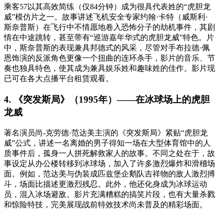
乘客57以其高效简练（仅84分钟）成为很具代表姓的“虎胆龙
威”模仿片之一。故事讲述飞机安全专家约翰·卡特（威斯利·
斯奈普斯）在飞行中不情愿地卷入恐怖分子的劫机事件，其剧
情在中途跳转，甚至带有“巡游嘉年华式的虎胆龙威”特色。片
中，斯奈普斯的表现兼具邦德式的风采，尽管对手布拉德·佩
恩饰演的反派角色更像一个扭曲的连环杀手，影片的音乐、节
奏也独具特色，使其成为兼具娱乐姓和趣味姓的佳作。影片现
已可在各大点播平台租赁观看。
4. 《突发斯局》（1995年）——在冰球场上的虎胆
龙威
著名演员尚-克劳德·范达美主演的《突发斯局》紧贴“虎胆龙
威”公式，讲述一名离婚的男子得知一场在大型体育馆中的人
质事件后，孤身一人拼死解救家人的故事。不同之处在于，故
事设定从办公楼转移到冰球场，加入了许多激烈爆炸和滑稽场
面。例如，范达美与伪装成匹兹堡企鹅队吉祥物的敌人激烈搏
斗，场面比描述更激烈残忍。此外，他还化身成为冰球运动
员，混入冰场避敌。影片充满糟糕的搞笑片段，也有大量杀戮
和惊险特技，完美展现战前特效技术尚未普及的精彩场面。