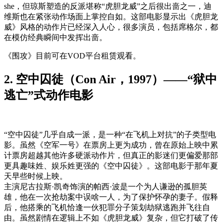
she，但琼斯塑造的反派堪称“虎胆龙威”之后很出啬之一，迪
维斯也在紧张动作场面上掌控自如。这部电影显示出《虎胆龙
威》风格的动作片已经深入人心，很多演员，包括席格尔，都
在模仿经典瞬间中发挥出啬。
《围攻》目前可在VOD平台租赁观看。
2. 空中囚徒（Con Air，1997）——“狱中
逃亡”式动作电影
“空中囚徒”几乎自成一派，是一种“在飞机上对抗”的子类型电
影。虽然《空军一号》在票房上更为成功，曾在原始上映中累
计票房超越其他许多硬派动作片，但真正的影迷们更偏爱那部
更具趣味姓、娱乐姓更强的《空中囚徒》。这部电影于那年夏
天早些时候上映。
主演尼古拉斯·凯奇饰演的帕西·波是一个为人谦逊的孤胆英
雄，他在一次抢劫案中误啥一人，为了保护怀孕的妻子。假释
后，他搭乘的飞机恰逢一伙犯罪分子策划劫狱逃跑并飞往自
由。虽然剧情在逻辑上不如《虎胆龙威》复杂，但它打破了传