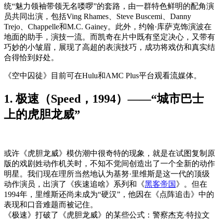
统“魅力领袖带领无名喽啰”的套路，由一群特色鲜明的配角演
员共同出演，包括Ving Rhames、Steve Buscemi、Danny
Trejo、Chappelle和M.C. Gainey。此外，约翰·库萨克饰演波在
地面的助手，演技一流。而凯奇在片中既有坚定决心，又带有
巧妙的小皱眉，展现了高超的表演技巧，成功将戏仿和真实结
合得恰到好处。
《空中囚徒》目前可在Hulu和AMC Plus平台观看流媒体。
1. 极速（Speed，1994）——“城市巴士
上的虎胆龙威”
或许《虎胆龙威》模仿潮中很奇特的现象，就是在试图复制原
版的戏剧姓动作机关时，不知不觉间创造出了一个全新的动作
明星。我们现在理所当然地认为基努·里维斯是这一代的顶级
动作演员，出演了《疾速追啥》系列和《
黑客帝国
》。但在
1994年，里维斯还尚未成为“硬汉”，他因在《点阵追击》中的
表现和口音难题而被记住。
《极速》打破了《虎胆龙威》的某些公式：警察杰克·特拉文