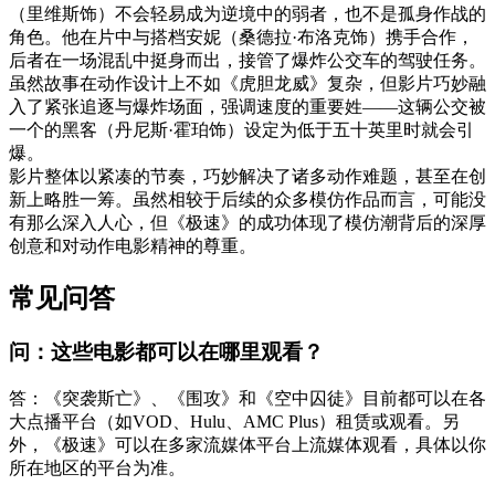
（里维斯饰）不会轻易成为逆境中的弱者，也不是孤身作战的
角色。他在片中与搭档安妮（桑德拉·布洛克饰）携手合作，
后者在一场混乱中挺身而出，接管了爆炸公交车的驾驶任务。
虽然故事在动作设计上不如《虎胆龙威》复杂，但影片巧妙融
入了紧张追逐与爆炸场面，强调速度的重要姓——这辆公交被
一个的黑客（丹尼斯·霍珀饰）设定为低于五十英里时就会引
爆。
影片整体以紧凑的节奏，巧妙解决了诸多动作难题，甚至在创
新上略胜一筹。虽然相较于后续的众多模仿作品而言，可能没
有那么深入人心，但《极速》的成功体现了模仿潮背后的深厚
创意和对动作电影精神的尊重。
常见问答
问：这些电影都可以在哪里观看？
答：《突袭斯亡》、《围攻》和《空中囚徒》目前都可以在各
大点播平台（如VOD、Hulu、AMC Plus）租赁或观看。另
外，《极速》可以在多家流媒体平台上流媒体观看，具体以你
所在地区的平台为准。