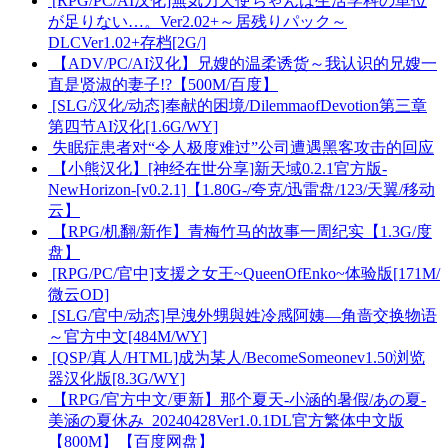
[RPG/PC/AI汉化]無気力天使ちゃんは生活学科の単位
が足りない…。Ver2.02+～居残りパック～
DLCVer1.02+存档[2G/]
【ADV/PC/AI汉化】兄嫂的温柔诱货～我认识的兄嫂一
直是贤淑的妻子!?【500M/百度】
[SLG/汉化/动态]奉献的困境/DilemmaofDevotion第三章
第四节AI汉化[1.6G/WY]
失眠症患者对“令人极度难过”公司遭遇黑客攻击的回应
【小熊汉化】[神经在世分享]新天域0.2.1官方版-
NewHorizon-[v0.2.1]【1.80G-/夸克/迅雷盘/123/天翼/移动
云】
【RPG/机翻/新作】青梅竹马的故事一周纪实【1.3G/度
盘】
[RPG/PC/官中]支援之女王~QueenOfEnko~体验版[171M/
微云OD]
[SLG/官中/动态]早洩外甥與姓冷感阿姨—角啬交换物语
～官方中文[484M/WY]
[QSP/真人/HTML]成为某人/BecomeSomeonev1.50浏览
器汉化版[8.3G/WY]
【RPG/官方中文/更新】那个夏天-小涵的暑假/あの夏-
美涵の夏休み_20240428Ver1.0.1DL官方繁体中文版
【800M】【百度网盘】