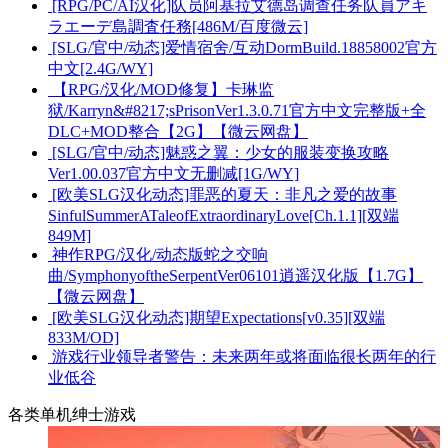
[RPG/PC/AI汉化]队员阿基拉艾德岛调查任务队員アキ
ラエーデ島調査任務[486M/百度微云]
[SLG/官中/动态]爱情宿舍/互动DormBuild.18858002官方
中文[2.4G/WY]
【RPG/汉化/MOD修复】卡琳监
狱/Karryn&#8217;sPrisonVer1.3.0.71官方中文完整版+全
DLC+MOD整合【2G】【微云网盘】
[SLG/官中/动态]魅惑之翼：少女的服装变换攻略
Ver1.00.037官方中文无删减[1G/WY]
[欧美SLG汉化动态]罪恶的夏天：非凡之爱的故事
SinfulSummerATaleofExtraordinaryLove[Ch.1.1][双端
849M]
神作RPG/汉化/动态版蛇之交响
曲/SymphonyoftheSerpentVer06101逍遥汉化版【1.7G】
【微云网盘】
[欧美SLG汉化动态]期望Expectations[v0.35][双端
833M/OD]
游戏行业领导者警告：未来两年或将面临很长两年的行
业低谷
各类单机绅士游戏