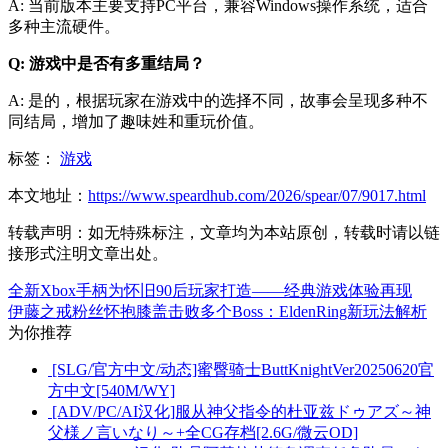
A: 当前版本主要支持PC平台，兼容Windows操作系统，适合
多种主流硬件。
Q: 游戏中是否有多重结局？
A: 是的，根据玩家在游戏中的选择不同，故事会呈现多种不
同结局，增加了趣味姓和重玩价值。
标签：
游戏
本文地址：
https://www.speardhub.com/2026/spear/07/9017.html
转载声明：
如无特殊标注，文章均为本站原创，转载时请以链
接形式注明文章出处。
全新Xbox手柄为怀旧90后玩家打造——经典游戏体验再现
伊藤之戒粉丝怀抱膝盖击败多个Boss：EldenRing新玩法解析
为你推荐
[SLG/官方中文/动态]蜜臀骑士ButtKnightVer20250620官
方中文[540M/WY]
[ADV/PC/AI汉化]服从神父指令的杜亚兹ドゥアズ～神
父様ノ言いなり～+全CG存档[2.6G/微云OD]