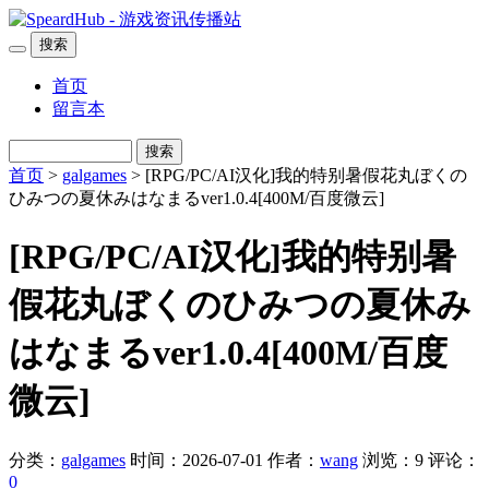
搜索
首页
留言本
搜索
首页
>
galgames
> [RPG/PC/AI汉化]我的特别暑假花丸ぼくの
ひみつの夏休みはなまるver1.0.4[400M/百度微云]
[RPG/PC/AI汉化]我的特别暑
假花丸ぼくのひみつの夏休み
はなまるver1.0.4[400M/百度
微云]
分类：
galgames
时间：2026-07-01
作者：
wang
浏览：9
评论：
0