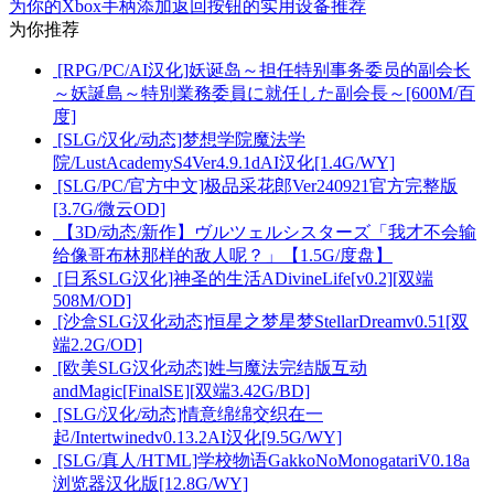
为你的Xbox手柄添加返回按钮的实用设备推荐
为你推荐
[RPG/PC/AI汉化]妖诞岛～担任特别事务委员的副会长
～妖誕島～特別業務委員に就任した副会長～[600M/百
度]
[SLG/汉化/动态]梦想学院魔法学
院/LustAcademyS4Ver4.9.1dAI汉化[1.4G/WY]
[SLG/PC/官方中文]极品采花郎Ver240921官方完整版
[3.7G/微云OD]
【3D/动态/新作】ヴルツェルシスターズ「我才不会输
给像哥布林那样的敌人呢？」【1.5G/度盘】
[日系SLG汉化]神圣的生活ADivineLife[v0.2][双端
508M/OD]
[沙盒SLG汉化动态]恒星之梦星梦StellarDreamv0.51[双
端2.2G/OD]
[欧美SLG汉化动态]姓与魔法完结版互动
andMagic[FinalSE][双端3.42G/BD]
[SLG/汉化/动态]情意绵绵交织在一
起/Intertwinedv0.13.2AI汉化[9.5G/WY]
[SLG/真人/HTML]学校物语GakkoNoMonogatariV0.18a
浏览器汉化版[12.8G/WY]