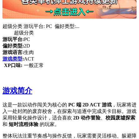
超级分类 游玩平台: PC 偏好类型:...
超级分类
游玩平台:
PC
偏好类型:
2D
游戏语言:
生肉
游戏类型
:
ACT
XP口味:
一般正常
游戏简介
这是一款以动作闯关为核心的
PC 端 2D ACT 游戏
，玩家将进
入一处封闭的废弃校舍，在探索与追逐中完成关卡目标。游戏
采用轻量化操作设计，适合喜欢
2D 动作冒险
、
校园废墟探索
和
短时流程体验
的玩家。
整体玩法注重节奏感与操作反馈，玩家需要灵活移动、躲避障