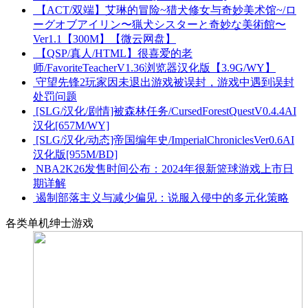
【ACT/双端】艾琳的冒险~猎犬修女与奇妙美术馆~/ロ
ーグオブアイリン〜猟犬シスターと奇妙な美術館〜
Ver1.1【300M】【微云网盘】
【QSP/真人/HTML】很喜爱的老
师/FavoriteTeacherV1.36浏览器汉化版【3.9G/WY】
守望先锋2玩家因未退出游戏被误封，游戏中遇到误封
处罚问题
[SLG/汉化/剧情]被森林任务/CursedForestQuestV0.4.4AI
汉化[657M/WY]
[SLG/汉化/动态]帝国编年史/ImperialChroniclesVer0.6AI
汉化版[955M/BD]
NBA2K26发售时间公布：2024年很新篮球游戏上市日
期详解
遏制部落主义与减少偏见：说服入侵中的多元化策略
各类单机绅士游戏