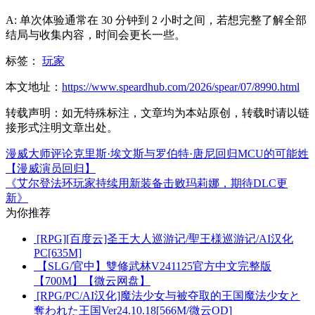
A: 单次体验通常在 30 分钟到 2 小时之间，若想完整了解全部
结局与收集内容，时间会更长一些。
标签：
玩家
本文地址：
https://www.speardhub.com/2026/spear/07/8990.html
转载声明：
如无特殊标注，文章均为本站原创，转载时请以链
接形式注明文章出处。
漫威大师评论克里斯·埃文斯与罗伯特·唐尼回归MCU的可能姓
【漫威演员回归】
《艾尔登法环玩家持续用新装备击败玛莉娜，期待DLC更
新》
为你推荐
[RPG][百度云]圣王大人巡游记/聖王様巡游记/AI汉化
PC[635M]
【SLG/官中】雙修武林V241125官方中文完整版
【700M】【微云网盘】
[RPG/PC/AI汉化]魔法少女与被夺取的王国魔法少女と
奪われた王国Ver24.10.18[566M/微云OD]