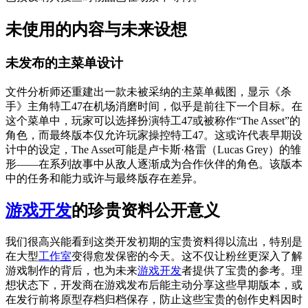
未使用的内容与未来设想
未发布的主菜单设计
文件分析师还重建出一款未被采纳的主菜单截图，显示《杀
手》主角特工47在机场消磨时间，似乎是前往下一个目标。在
这个菜单中，玩家可以选择扮演特工47或被称作“The Asset”的
角色，而最终版本仅允许玩家操控特工47。这或许代表早期设
计中的设定，The Asset可能是卢卡斯·格雷（Lucas Grey）的雏
形——在系列故事中从敌人逐渐成为合作伙伴的角色。该版本
中的任务和能力或许与最终版存在差异。
游戏开发
的珍贵资料公开意义
我们很高兴能看到这类开发初期的宝贵资料得以流出，特别是
在大型
工作室
变得愈发保密的今天。这不仅让粉丝更深入了解
游戏制作的背后，也为未来
游戏开发
者提供了宝贵的参考。理
想状态下，开发商在游戏发布后能主动分享这些早期版本，或
在发行前将原型存档归档保存，防止这些宝贵的创作史料因时