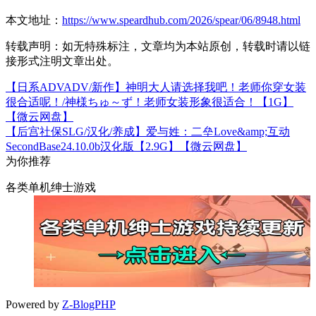
本文地址：
https://www.speardhub.com/2026/spear/06/8948.html
转载声明：
如无特殊标注，文章均为本站原创，转载时请以链
接形式注明文章出处。
【日系ADVADV/新作】神明大人请选择我吧！老师你穿女装
很合适呢！/神様ちゅ～ず！老师女装形象很适合！【1G】
【微云网盘】
【后宫社保SLG/汉化/养成】爱与姓：二垒Love&amp;互动
SecondBase24.10.0b汉化版【2.9G】【微云网盘】
为你推荐
各类单机绅士游戏
Powered by
Z-BlogPHP