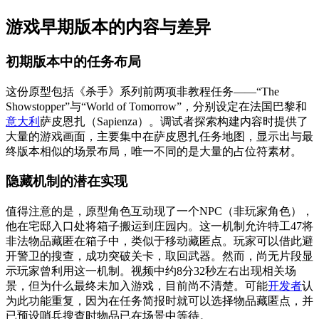
游戏早期版本的内容与差异
初期版本中的任务布局
这份原型包括《杀手》系列前两项非教程任务——“The
Showstopper”与“World of Tomorrow”，分别设定在法国巴黎和
意大利
萨皮恩扎（Sapienza）。调试者探索构建内容时提供了
大量的游戏画面，主要集中在萨皮恩扎任务地图，显示出与最
终版本相似的场景布局，唯一不同的是大量的占位符素材。
隐藏机制的潜在实现
值得注意的是，原型角色互动现了一个NPC（非玩家角色），
他在宅邸入口处将箱子搬运到庄园内。这一机制允许特工47将
非法物品藏匿在箱子中，类似于移动藏匿点。玩家可以借此避
开警卫的搜查，成功突破关卡，取回武器。然而，尚无片段显
示玩家曾利用这一机制。视频中约8分32秒左右出现相关场
景，但为什么最终未加入游戏，目前尚不清楚。可能
开发者
认
为此功能重复，因为在任务简报时就可以选择物品藏匿点，并
已预设哨兵搜查时物品已在场景中等待。