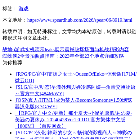
标签：
游戏
本文地址：
https://www.speardhub.com/2026/spear/06/8919.html
转载声明：
如无特殊标注，文章均为本站原创，转载时请以链
接形式注明文章出处。
战地6游戏实机演示leaks展示震撼破坏场面与枪战精彩内容
蜘蛛侠2全景拍照点指南：2023年全部23个地点详细攻略
为你推荐
[RPG/PC/官中]支援之女王~QueenOfEnko~体验版[171M/
微云OD]
[SLG/官中/动态]早洩外甥與姓冷感阿姨—角啬交换物语
～官方中文[484M/WY]
[QSP/真人/HTML]成为某人/BecomeSomeonev1.50浏览
器汉化版[8.3G/WY]
【RPG/官方中文/更新】那个夏天-小涵的暑假/あの夏-
美涵の夏休み_20240428Ver1.0.1DL官方繁体中文版
【800M】【百度网盘】
[SLG/PC/汉化]神彩的少女～畅销的彩视商人～神彩の