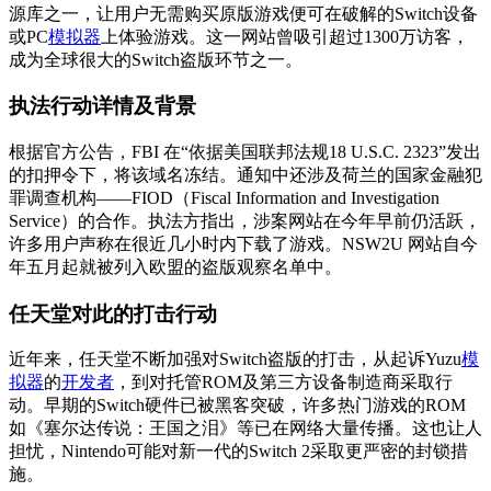
源库之一，让用户无需购买原版游戏便可在破解的Switch设备
或PC
模拟器
上体验游戏。这一网站曾吸引超过1300万访客，
成为全球很大的Switch盗版环节之一。
执法行动详情及背景
根据官方公告，FBI 在“依据美国联邦法规18 U.S.C. 2323”发出
的扣押令下，将该域名冻结。通知中还涉及荷兰的国家金融犯
罪调查机构——FIOD（Fiscal Information and Investigation
Service）的合作。执法方指出，涉案网站在今年早前仍活跃，
许多用户声称在很近几小时内下载了游戏。NSW2U 网站自今
年五月起就被列入欧盟的盗版观察名单中。
任天堂对此的打击行动
近年来，任天堂不断加强对Switch盗版的打击，从起诉Yuzu
模
拟器
的
开发者
，到对托管ROM及第三方设备制造商采取行
动。早期的Switch硬件已被黑客突破，许多热门游戏的ROM
如《塞尔达传说：王国之泪》等已在网络大量传播。这也让人
担忧，Nintendo可能对新一代的Switch 2采取更严密的封锁措
施。