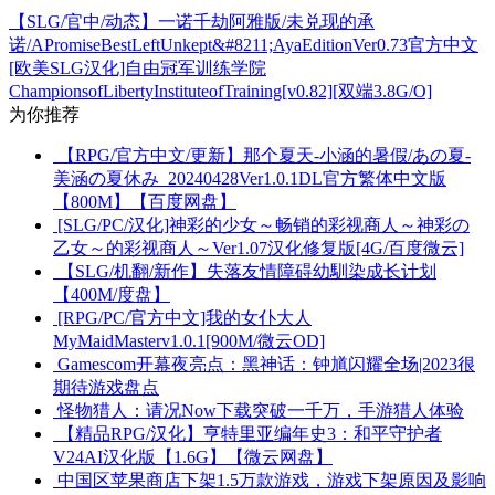
【SLG/官中/动态】一诺千劫阿雅版/未兑现的承
诺/APromiseBestLeftUnkept&#8211;AyaEditionVer0.73官方中文
[欧美SLG汉化]自由冠军训练学院
ChampionsofLibertyInstituteofTraining[v0.82][双端3.8G/O]
为你推荐
【RPG/官方中文/更新】那个夏天-小涵的暑假/あの夏-
美涵の夏休み_20240428Ver1.0.1DL官方繁体中文版
【800M】【百度网盘】
[SLG/PC/汉化]神彩的少女～畅销的彩视商人～神彩の
乙女～的彩视商人～Ver1.07汉化修复版[4G/百度微云]
【SLG/机翻/新作】失落友情障碍幼馴染成长计划
【400M/度盘】
[RPG/PC/官方中文]我的女仆大人
MyMaidMasterv1.0.1[900M/微云OD]
Gamescom开幕夜亮点：黑神话：钟馗闪耀全场|2023很
期待游戏盘点
怪物猎人：请况Now下载突破一千万，手游猎人体验
【精品RPG/汉化】亨特里亚编年史3：和平守护者
V24AI汉化版【1.6G】【微云网盘】
中国区苹果商店下架1.5万款游戏，游戏下架原因及影响