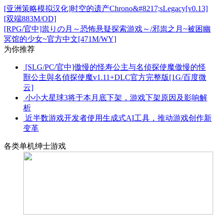
[亚洲策略模拟汉化]时空的遗产Chrono&#8217;sLegacy[v0.13]
[双端883M/OD]
[RPG/官中]祟りの月～恐怖悬疑探索游戏～/邪祟之月~被困幽
冥馆的少女~官方中文[471M/WY]
为你推荐
[SLG/PC/官中]傲慢的怪寿公主与名侦探使魔傲慢的怪
獸公主與名偵探使魔v1.11+DLC官方完整版[1G/百度微
云]
小小大星球3将于本月底下架，游戏下架原因及影响解
析
近半数游戏开发者使用生成式AI工具，推动游戏创作新
变革
各类单机绅士游戏