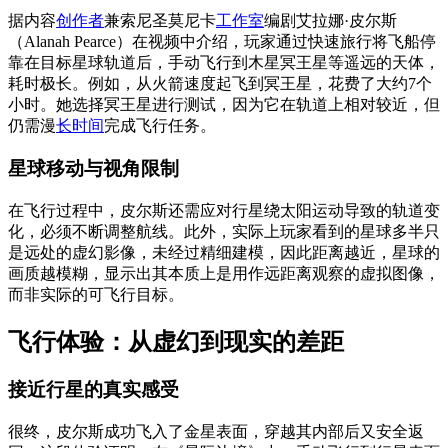
据内容
创作者
兼索尼圣莫尼卡
工作室
编剧艾拉娜·皮尔斯
（Alanah Pearce）在视频中介绍，玩家通过快速旅行将飞船停
靠在目标星球轨道后，手动飞行到木星冥王星等遥远的天体，
耗时极长。例如，从火箭速度起飞到冥王星，花费了大约7个
小时。她选择冥王星进行测试，因为它在轨道上相对较近，但
仍需漫
长时间
完成飞行任务。
星球移动与视角限制
在飞行过程中，皮尔斯还需应对行星绕太阳运动导致的轨道变
化，必须不断调整航线。此外，实际上玩家看到的星球多半只
是远处的虚幻影像，未经过精细建模，因此距离越近，星球的
画质越模糊，显示出其本质上是用作远距离观察的虚拟图像，
而非实际的可飞行目标。
飞行体验：从虚幻到现实的差距
接近行星的真实感受
很终，皮尔斯成功飞入了金星表面，穿越其内部后又安全返