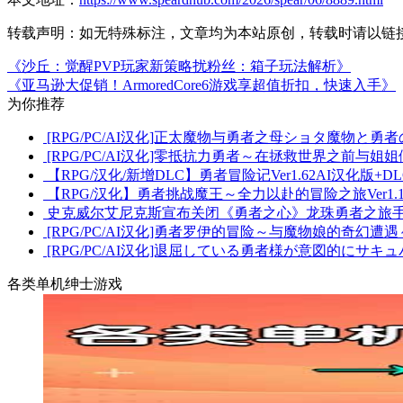
转载声明：
如无特殊标注，文章均为本站原创，转载时请以链
《沙丘：觉醒PVP玩家新策略扰粉丝：箱子玩法解析》
《亚马逊大促销！ArmoredCore6游戏享超值折扣，快速入手》
为你推荐
[RPG/PC/AI汉化]正太魔物与勇者之母ショタ魔物と勇者の
[RPG/PC/AI汉化]零抵抗力勇者～在拯救世界之前与姐
【RPG/汉化/新增DLC】勇者冒险记Ver1.62AI汉化版+
【RPG/汉化】勇者挑战魔王～全力以赴的冒险之旅Ver1.
史克威尔艾尼克斯宣布关闭《勇者之心》龙珠勇者之旅
[RPG/PC/AI汉化]勇者罗伊的冒险～与魔物娘的奇幻
[RPG/PC/AI汉化]退屈している勇者様が意図的にサキ
各类单机绅士游戏