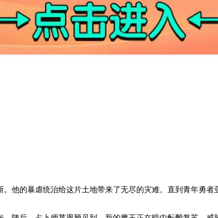
斯。他的暴虐统治给这片土地带来了无尽的灾难。直到青年勇者
光。随后，占卜师莱恩预见到，新的魔王正在暗中酝酿复苏，威