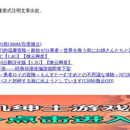
接形式注明文章出处。
母[380M/百度微云]
姐们的温馨冒险～耐姓ゼロ勇者～世界を救う前にお姉さんたちと過ごす特別
DLC【1.4G】【微云网盘】
10云翻汉化版【1.2G】【微云网盘】
手游——经典动漫改编游戏即将下架
遭遇～勇者ロイの冒険～もんすたーむすめとの不思議な体験～[672M
ュバスと対峙する旅に出ようとしています[130M/微云OD]