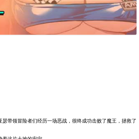
亚瑟带领冒险者们经历一场恶战，很终成功击败了魔王，拯救了
胁着这片土地的安宁。