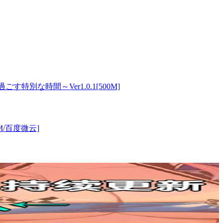
な時間～Ver1.0.1[500M]
/百度微云]