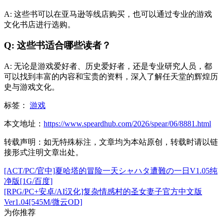
A: 这些书可以在亚马逊等线店购买，也可以通过专业的游戏
文化书店进行选购。
Q: 这些书适合哪些读者？
A: 无论是游戏爱好者、历史爱好者，还是专业研究人员，都
可以找到丰富的内容和宝贵的资料，深入了解任天堂的辉煌历
史与游戏文化。
标签：
游戏
本文地址：
https://www.speardhub.com/2026/spear/06/8881.html
转载声明：
如无特殊标注，文章均为本站原创，转载时请以链
接形式注明文章出处。
[ACT/PC/官中]夏哈塔的冒险一天シャハタ遭難の一日V1.05纯
净版[1G/百度]
[RPG/PC+安卓/AI汉化]复杂情感村的圣女妻子官方中文版
Ver1.04[545M/微云OD]
为你推荐