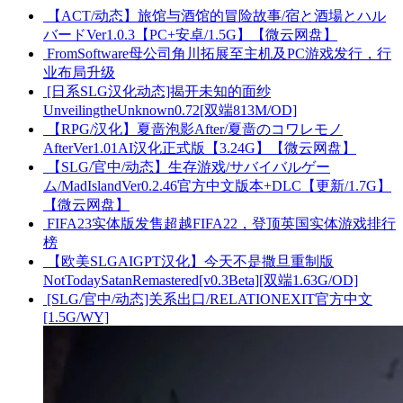
【ACT/动态】旅馆与酒馆的冒险故事/宿と酒場とハル
バードVer1.0.3【PC+安卓/1.5G】【微云网盘】
FromSoftware母公司角川拓展至主机及PC游戏发行，行
业布局升级
[日系SLG汉化动态]揭开未知的面纱
UnveilingtheUnknown0.72[双端813M/OD]
【RPG/汉化】夏啬泡影After/夏啬のコワレモノ
AfterVer1.01AI汉化正式版【3.24G】【微云网盘】
【SLG/官中/动态】生存游戏/サバイバルゲー
ム/MadIslandVer0.2.46官方中文版本+DLC【更新/1.7G】
【微云网盘】
FIFA23实体版发售超越FIFA22，登顶英国实体游戏排行
榜
【欧美SLGAIGPT汉化】今天不是撒旦重制版
NotTodaySatanRemastered[v0.3Beta][双端1.63G/OD]
[SLG/官中/动态]关系出口/RELATIONEXIT官方中文
[1.5G/WY]