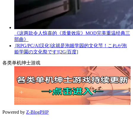
《这两款令人惊喜的《质量效应》MOD完美重温经典三
部曲》
[RPG/PC/AI汉化]这就是泡姬学园的文化节！これが泡
姫学園の文化祭です![2G/百度]
各类单机绅士游戏
Powered by
Z-BlogPHP