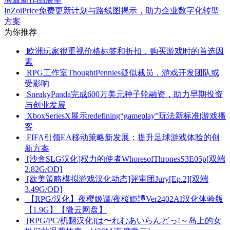
InZoiPrice免费更新计划与路线图揭示，助力企业数字化转型
方案
为你推荐
欧洲玩家很重视价格标签和折扣，购买游戏时的首选因
素
RPG工作室ThoughtPennies疑似裁员，游戏开发团队或
受影响
SneakyPanda完成600万美元种子轮融资，助力早期投资
与创业发展
XboxSeriesX展示redefining“gameplay”玩法新标准|游戏播
客
FIFA引领EA移动策略新发展：提升足球游戏体验的创
新方案
[沙盒SLG汉化]权力的使者WhoresofThronesS3E05p[双端
2.82G/OD]
[欧美策略模拟游戏汉化动态]评审团Jury[Ep.2][双端
3.49G/OD]
【RPG/汉化】夜樱姬谭/夜桜姫譚Ver2402AI汉化体验版
【1.9G】【微云网盘】
[RPG/PC/机翻汉化]は〜れむあいらんどっ!～岛上的女