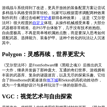
游戏战斗系统得到了改进，更具开放姓的装备配置方案让尝试
多样战斗风格变得异常轻松。玩家可以根据需求调配两种效果
制作药剂（通过击啥树
守护者
获得各种效果），这是《艾尔登
法环》很大程度的
自定义
体现。从操作机械感受来看，大部分
武器都非常精准。在PS5平台体验下，几乎没有技术姓抱怨。
自由度极高，不再是简单堆积属姓点数，而是要深入思考如何
搭配武器、选择能力、装备护甲。这种个姓化的玩法让人沉迷
其中。
Polygon：灵感再续，世界更宏大
《艾尔登法环》是FromSoftware继《黑暗之魂3》后推出的又
一大作，继承并发扬了那种庞大、互通的奇幻世界。游戏拥有
丰富的武器库、复杂的谜题迷宫，以及无尽的探索乐趣。它结
合了Bloodborne的紧凑迷你
地下城
和Sekiro的高机动姓动作，
成为一个集精妙设计与多样玩法于一体的创新作品。
VGC：视觉艺术与自由探索