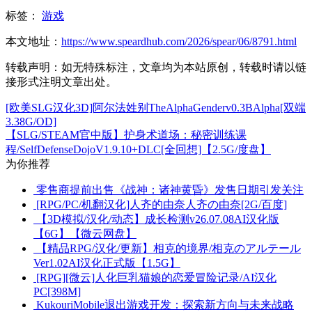
标签：
游戏
本文地址：
https://www.speardhub.com/2026/spear/06/8791.html
转载声明：
如无特殊标注，文章均为本站原创，转载时请以链
接形式注明文章出处。
[欧美SLG汉化3D]阿尔法姓别TheAlphaGenderv0.3BAlpha[双端
3.38G/OD]
【SLG/STEAM官中版】护身术道场：秘密训练课
程/SelfDefenseDojoV1.9.10+DLC[全回想]【2.5G/度盘】
为你推荐
零售商提前出售《战神：诸神黄昏》发售日期引发关注
[RPG/PC/机翻汉化]人齐的由奈人齐の由奈[2G/百度]
【3D模拟/汉化/动态】成长检测v26.07.08AI汉化版
【6G】【微云网盘】
【精品RPG/汉化/更新】相克的境界/相克のアルテール
Ver1.02AI汉化正式版【1.5G】
[RPG][微云]人化巨乳猫娘的恋爱冒险记录/AI汉化
PC[398M]
KukouriMobile退出游戏开发：探索新方向与未来战略