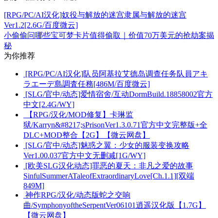
[RPG/PC/AI汉化]奴役与解放的迷宫隶属与解放的迷宫
Ver1.2[2.6G/百度微云]
小偷偷问哪些宝可梦卡片值得偷取｜价值70万美元的抢劫案揭
秘
为你推荐
[RPG/PC/AI汉化]队员阿基拉艾德岛调查任务队員アキ
ラエーデ島調査任務[486M/百度微云]
[SLG/官中/动态]爱情宿舍/互动DormBuild.18858002官方
中文[2.4G/WY]
【RPG/汉化/MOD修复】卡琳监
狱/Karryn&#8217;sPrisonVer1.3.0.71官方中文完整版+全
DLC+MOD整合【2G】【微云网盘】
[SLG/官中/动态]魅惑之翼：少女的服装变换攻略
Ver1.00.037官方中文无删减[1G/WY]
[欧美SLG汉化动态]罪恶的夏天：非凡之爱的故事
SinfulSummerATaleofExtraordinaryLove[Ch.1.1][双端
849M]
神作RPG/汉化/动态版蛇之交响
曲/SymphonyoftheSerpentVer06101逍遥汉化版【1.7G】
【微云网盘】