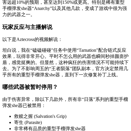
害远超10%的预期，甚至达到150%或更高。特别是稀有重型
手榴弹发she器“Anarchy”以及其他几款，变成了游戏中很为强
力的武器之一。
玩家反应与主播解说
以下是Aztecross的视频解说：
坦白说，我在“磕磕碰碰”任务中使用“Tarnation”配合链式反应
效果，玩得非常开心。平时不怎么用的武器也瞬间秒掉颜啬护
盾，感觉挺爽的。但显然，这种疯狂的伤害情况不可能持续下
去。为了不影响周五的“王者陨落”团队副本，官方决定禁用几
乎所有的重型手榴弹发she器，直到下一次修复补丁上线。
哪些武器被暂时停用？
由于伤害异常，除以下几款外，所有非“日落”系列的重型手榴
弹发she器已被禁用：
救赎之握 (Salvation's Grip)
寄生 (Parasite)
非常稀有品质的重型手榴弹发she器