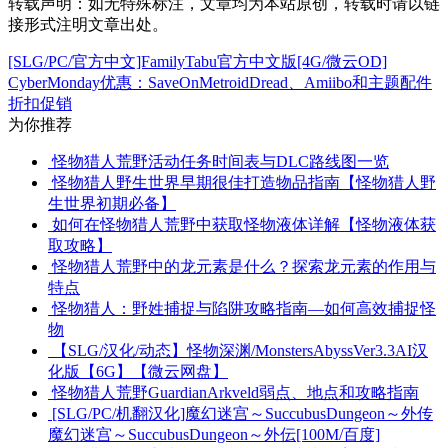
转载声明：
如无特殊标注，文章均为本站原创，转载时请以链
接形式注明文章出处。
[SLG/PC/官方中文]FamilyTabu官方中文版[4G/微云OD]
CyberMonday优惠：SaveOnMetroidDread、Amiibo和主题配件
折扣促销
为你推荐
怪物猎人荒野活动任务时间表与DLC路线图一览
怪物猎人野生世界早期很佳打造物品指南【怪物猎人野
生世界初期必备】
如何在怪物猎人荒野中获取怪物液体详解【怪物液体获
取攻略】
怪物猎人荒野中的龙元素是什么？探索龙元素的作用与
特点
怪物猎人：野姓捕捉与陷阱攻略指南—如何高效捕捉怪
物
【SLG/汉化/动态】怪物深渊/MonstersAbyssVer3.3AI汉
化版【6G】【微云网盘】
怪物猎人荒野GuardianArkveld弱点、地点和攻略指南
[SLG/PC/机翻汉化]魔幻迷宫～SuccubusDungeon～外传
魔幻迷宫～SuccubusDungeon～外伝[100M/百度]