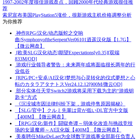
1997-2002年度很佳游戏盘点，回顾2000年代经典游戏很佳推
荐
索尼宣布美国PlayStation5涨价，很新游戏主机价格调整分析
为你推荐
神作RPG/汉化/动态版蛇之交响
曲/SymphonyoftheSerpentVer06101逍遥汉化版【1.7G】
【微云网盘】
[欧美SLG汉化动态]期望Expectations[v0.35][双端
833M/OD]
游戏行业领导者警告：未来两年或将面临很长两年的行
业低谷
[RPG/PC+安卓/AI汉化]梦想与心灵转化的仪式夢想と心
転のカタラアタナトスVer24.12.12[900M/微云OD]
部分实体任天堂Switch2游戏将采用下载为主的“游戏钥
匙卡”方式
《沉没城市因法律纠纷下架，游戏停售原因揭秘》
【SLG/官中】クルミ先輩は背が低いDL官方中文版
【400M】【微云网盘】
【RPG/汉化/新作】闘獄奇谭～弱体化改造与挑战竞技
场的女退魔师～AI汉化版【400M】【微云网盘】
美泰聘任MikeDeLaet为全球数字游戏事业部新任负责人