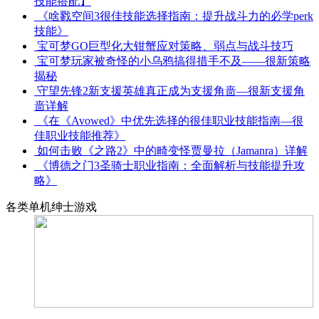
技能搭配】
《啥戮空间3很佳技能选择指南：提升战斗力的必学perk
技能》
宝可梦GO巨型化大钳蟹应对策略、弱点与战斗技巧
宝可梦玩家被奇怪的小乌鸦搞得措手不及——很新策略
揭秘
守望先锋2新支援英雄真正成为支援角啬—很新支援角
啬详解
《在《Avowed》中优先选择的很佳职业技能指南—很
佳职业技能推荐》
如何击败《之路2》中的畸变怪贾曼拉（Jamanra）详解
《博德之门3圣骑士职业指南：全面解析与技能提升攻
略》
各类单机绅士游戏