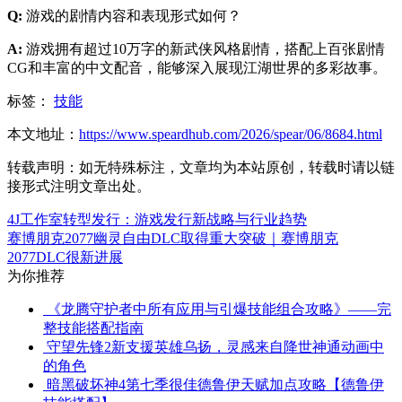
Q:
游戏的剧情内容和表现形式如何？
A:
游戏拥有超过10万字的新武侠风格剧情，搭配上百张剧情
CG和丰富的中文配音，能够深入展现江湖世界的多彩故事。
标签：
技能
本文地址：
https://www.speardhub.com/2026/spear/06/8684.html
转载声明：
如无特殊标注，文章均为本站原创，转载时请以链
接形式注明文章出处。
4J工作室转型发行：游戏发行新战略与行业趋势
赛博朋克2077幽灵自由DLC取得重大突破｜赛博朋克
2077DLC很新进展
为你推荐
《龙腾守护者中所有应用与引爆技能组合攻略》——完
整技能搭配指南
守望先锋2新支援英雄乌扬，灵感来自降世神通动画中
的角色
暗黑破坏神4第七季很佳德鲁伊天赋加点攻略【德鲁伊