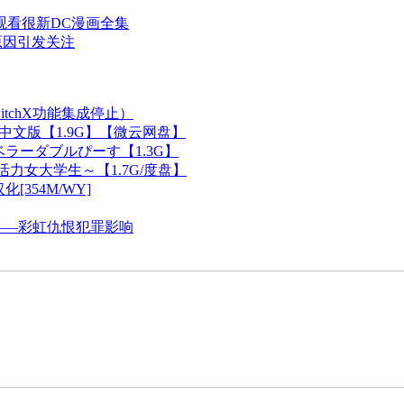
观看很新DC漫画全集
原因引发关注
itchX功能集成停止）
中文版【1.9G】【微云网盘】
ベラーダブルぴーす【1.3G】
力女大学生～【1.7G/度盘】
[354M/WY]
——彩虹仇恨犯罪影响