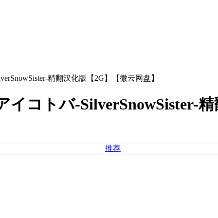
verSnowSister-精翻汉化版【2G】【微云网盘】
イコトバ-SilverSnowSist