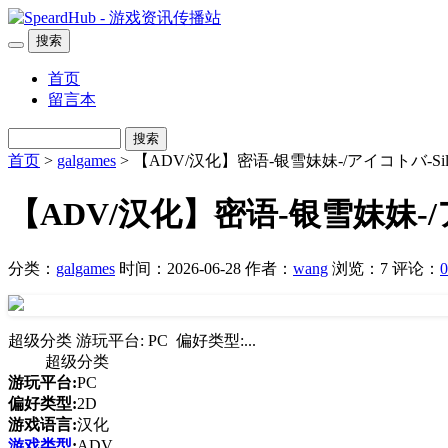
搜索
首页
留言本
搜索
首页
>
galgames
> 【ADV/汉化】密语-银雪妹妹-/アイコトバ-Sil
【ADV/汉化】密语-银雪妹妹-/ア
分类：
galgames
时间：2026-06-28
作者：
wang
浏览：7
评论：
0
超级分类 游玩平台: PC 偏好类型:...
超级分类
游玩平台:
PC
偏好类型:
2D
游戏语言:
汉化
游戏类型
:
ADV