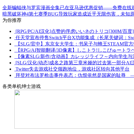
全新蝙蝠侠与罗宾漫画全集已在亚马逊优惠促销——免费在线
暗黑破坏神4第七赛季BUG导致玩家造成近乎无限伤害，未知
为你推荐
[RPG/PC/AI汉化]点赞的俘虏いいネのトリコ[300M/百度]
任天堂宣布停售Switch平台X功能集成（长尾关键词：Sw
【SLG/官中】东京女大学生：书呆子与蜂王STEAM官方
【RPG/AI智能翻译/3D像素】しこトラ!しこびゅートラ
【像素SLG/新作/含动画】カレッジライフ～内向学生与活
[SLG/汉化/动态]成名之路第三章米娅的过去第一部分AI汉化
Twitter失去游戏社交领跑地位，游戏社区转向其他平台
拜登对布法罗枪击事件表态：仇恨依然是国家的耻辱 
各类单机绅士游戏