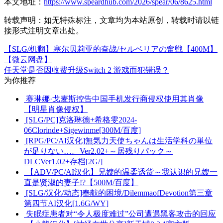
本文地址：
https://www.speardhub.com/2026/spear/06/8625.html
转载声明：
如无特殊标注，文章均为本站原创，转载时请以链
接形式注明文章出处。
【SLG/机翻】塞尔贝莉亚的奋战/セルベリアの奮戦【400M】
【微云网盘】
任天堂是否因收费升级Switch 2 游戏而犯错误？
为你推荐
赛琳娜·戈麦斯控告中国手机发行商侵权使用其肖像
【明星肖像侵权】
[SLG/PC]克洛琳德+希格雯2024-
06Clorinde+Sigewinme[300M/百度]
[RPG/PC/AI汉化]無気力天使ちゃんは生活学科の単位
が足りない…。Ver2.02+～居残りパック～
DLCVer1.02+存档[2G/]
【ADV/PC/AI汉化】兄嫂的温柔诱货～我认识的兄嫂一
直是贤淑的妻子!?【500M/百度】
[SLG/汉化/动态]奉献的困境/DilemmaofDevotion第三章
第四节AI汉化[1.6G/WY]
失眠症患者对“令人极度难过”公司遭遇黑客攻击的回应